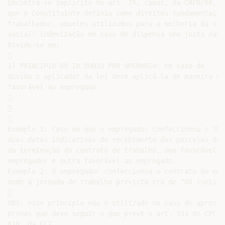
Encontra-se implícito no art. 7º, caput, da CRFB/88, n
que o Constituinte definiu como direitos fundamentais d
trabalhador, aqueles utilizados para a melhoria da sua
social: indenização em caso de dispensa sem justa caus
Divide-se em:



1) PRINCÍPIO DO IN DUBIO PRO OPERARIO: em caso de

dúvida o aplicador da lei deve aplicá-la de maneira mai
favorável ao empregado.







Exemplo 1: Caso em que o empregador confeccionou o TRCT
duas datas indicativas de recebimento das parcelas dec
da terminação do contrato de trabalho, uma favorável ao
empregador e outra favorável ao empregado.

Exemplo 2: O empregador confeccionou o contrato de empr
onde a jornada de trabalho prevista era de “08 (seis) h


OBS: esse princípio não é utilizado no caso de apreciaç
provas que deve seguir o que prevê o art. 333 do CPC e 
818, da CLT.
