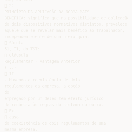
 2)

PRINCÍPIO DA APLICAÇÃO DA NORMA MAIS

BENÉFICA: significa que na possibilidade de aplicação

de dois dispositivos normativos distintos, prevalecerá

aquele que se revelar mais benéfico ao trabalhador,

independentemente de sua hierarquia.

 Súmula

51, II, do TST:

 Cláusula

Regulamentar - Vantagem Anterior

(...)

 II

- Havendo a coexistência de dois

regulamentos da empresa, a opção

do

empregado por um deles tem efeito jurídico

de renúncia às regras do sistema do outro.

 Ex:

 caso

de coexistência de dois regulamentos de uma

mesma empresa;
