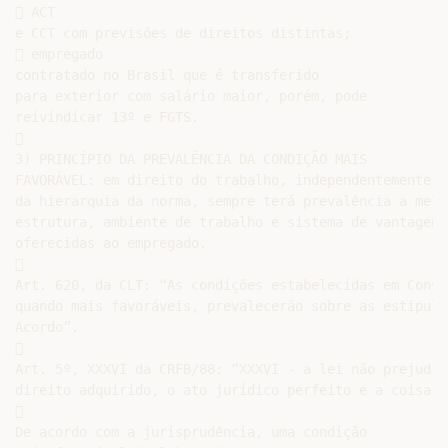
 ACT

e CCT com previsões de direitos distintas;

 empregado

contratado no Brasil que é transferido

para exterior com salário maior, porém, pode

reivindicar 13º e FGTS.



3) PRINCÍPIO DA PREVALÊNCIA DA CONDIÇÃO MAIS

FAVORÁVEL: em direito do trabalho, independentemente

da hierarquia da norma, sempre terá prevalência a melho
estrutura, ambiente de trabalho e sistema de vantagens

oferecidas ao empregado.



Art. 620, da CLT: “As condições estabelecidas em Conven
quando mais favoráveis, prevalecerão sobre as estipulad
Acordo”.



Art. 5º, XXXVI da CRFB/88: “XXXVI - a lei não prejudica
direito adquirido, o ato jurídico perfeito e a coisa ju


De acordo com a jurisprudência, uma condição
