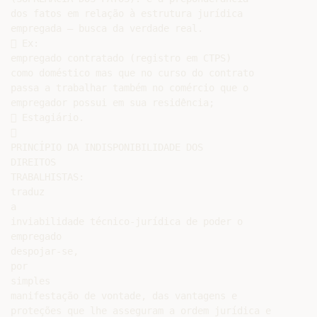
dos fatos em relação à estrutura jurídica

empregada – busca da verdade real.

 Ex:

empregado contratado (registro em CTPS)

como doméstico mas que no curso do contrato

passa a trabalhar também no comércio que o

empregador possui em sua residência;

 Estagiário.



PRINCÍPIO DA INDISPONIBILIDADE DOS

DIREITOS

TRABALHISTAS:

traduz

a

inviabilidade técnico-jurídica de poder o

empregado

despojar-se,

por

simples

manifestação de vontade, das vantagens e

proteções que lhe asseguram a ordem jurídica e
