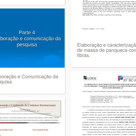
Elaboração e caracterizaç
de massa de panqueca co
fibras.
boração e Comunicação da
quisa