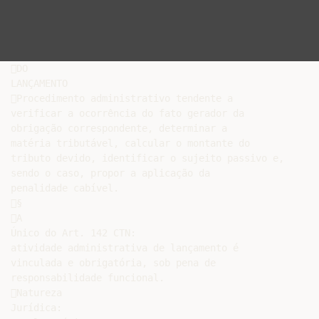
DO

LANÇAMENTO

Procedimento administrativo tendente a

verificar a ocorrência do fato gerador da

obrigação correspondente, determinar a

matéria tributável, calcular o montante do

tributo devido, identificar o sujeito passivo e,

sendo o caso, propor a aplicação da

penalidade cabível.

§

A

Único do Art. 142 CTN:

atividade administrativa de lançamento é

vinculada e obrigatória, sob pena de

responsabilidade funcional.

Natureza

Jurídica:
