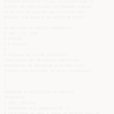
processo executivo fiscal, e a prescrição do

direito do Contribuinte corresponde à perda

do direito de ação de que é titular para

efetivar seu direito ao débito do Fisco.”



DA EXCLUSÃO DO CRÉDITO TRIBUTÁRIO

 (ART. 175, CTN)

A isenção

 A anistia



A exclusão do CT não dispensa o

cumprimento das obrigações acessórias,

dependentes da obrigação principal cujo

crédito seja excluído, ou dela consequente.







GARANTIAS E PRIVILÉGIOS DO CRÉDITO

TRIBUTÁRIO

 (ART. 184 CTN)

 Respondem pelo pagamento do CT:

A totalidade de bens e renda do sujeito passivo,
