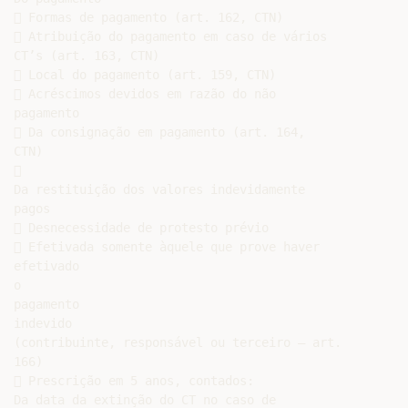
 Formas de pagamento (art. 162, CTN)

 Atribuição do pagamento em caso de vários

CT’s (art. 163, CTN)

 Local do pagamento (art. 159, CTN)

 Acréscimos devidos em razão do não

pagamento

 Da consignação em pagamento (art. 164,

CTN)



Da restituição dos valores indevidamente

pagos

 Desnecessidade de protesto prévio

 Efetivada somente àquele que prove haver

efetivado

o

pagamento

indevido

(contribuinte, responsável ou terceiro – art.

166)

 Prescrição em 5 anos, contados:

Da data da extinção do CT no caso de
