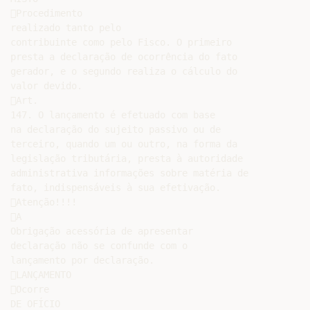
Procedimento

realizado tanto pelo

contribuinte como pelo Fisco. O primeiro

presta a declaração de ocorrência do fato

gerador, e o segundo realiza o cálculo do

valor devido.

Art.

147. O lançamento é efetuado com base

na declaração do sujeito passivo ou de

terceiro, quando um ou outro, na forma da

legislação tributária, presta à autoridade

administrativa informações sobre matéria de

fato, indispensáveis à sua efetivação.

Atenção!!!!

A

Obrigação acessória de apresentar

declaração não se confunde com o

lançamento por declaração.

LANÇAMENTO

Ocorre

DE OFÍCIO
