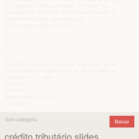
seu espólio ou massa falida, inclusive os

gravados com ônus real ou inalienabilidade ou

impenhorabilidade, excetuados os

absolutamente impenhoráveis











O crédito tributário prefere a qualquer outro,

ressalvados os trabalhistas ou do acidente de

trabalho (art. 186)

Falência

Partilha

Recuperação judicial

Sem categoria
Baixar
crédito tributário slides