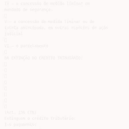
IV - a concessão de medida liminar em

mandado de segurança.



V – a concessão de medida liminar ou de

tutela antecipada, em outras espécies de ação

judicial



VI – o parcelamento



DA EXTINÇÃO DO CRÉDITO TRIBUTÁRIO:

















(Art. 156 CTN)

Extinguem o crédito tributário:

I-o pagamento;
