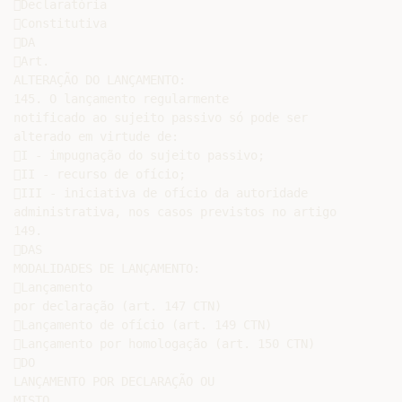
Declaratória

Constitutiva

DA

Art.

ALTERAÇÃO DO LANÇAMENTO:

145. O lançamento regularmente

notificado ao sujeito passivo só pode ser

alterado em virtude de:

I - impugnação do sujeito passivo;

II - recurso de ofício;

III - iniciativa de ofício da autoridade

administrativa, nos casos previstos no artigo

149.

DAS

MODALIDADES DE LANÇAMENTO:

Lançamento

por declaração (art. 147 CTN)

Lançamento de ofício (art. 149 CTN)

Lançamento por homologação (art. 150 CTN)

DO

LANÇAMENTO POR DECLARAÇÃO OU

MISTO
