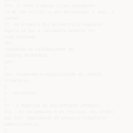
173, I) Para tributos cujos lançamento

se dê “de ofício” ou por declaração: 5 anos, a

contar:

I. do primeiro dia do exercício seguinte

àquele em que o lançamento poderia ter

sido efetuado

DA

SUSPENSÃO DA EXIGIBILIDADE DO

CRÉDITO TRIBUTÁRIO

Art.



151. Suspendem a exigibilidade do crédito

tributário:



I - moratória;



II - o depósito do seu montante integral;

III - as reclamações e os recursos, nos termos

das leis reguladoras do processo tributário

administrativo;


