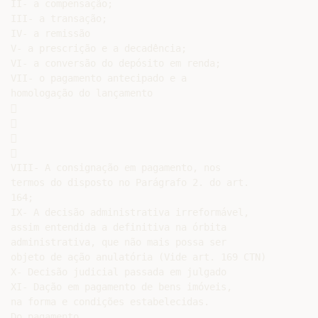
II- a compensação;

III- a transação;

IV- a remissão

V- a prescrição e a decadência;

VI- a conversão do depósito em renda;

VII- o pagamento antecipado e a

homologação do lançamento









VIII- A consignação em pagamento, nos

termos do disposto no Parágrafo 2. do art.

164;

IX- A decisão administrativa irreformável,

assim entendida a definitiva na órbita

administrativa, que não mais possa ser

objeto de ação anulatória (Vide art. 169 CTN)

X- Decisão judicial passada em julgado

XI- Dação em pagamento de bens imóveis,

na forma e condições estabelecidas.

Do pagamento
