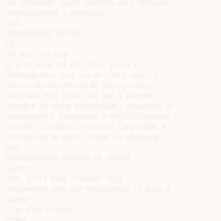
da atividade assim exercida pelo obrigado,

expressamente a homologa.

DA

HOMOLOGAÇÃO TÁCITA

§

4º ART. 150 CTN

 § 4º Se a lei não fixar prazo a

homologação, será ele de cinco anos, a

contar da ocorrência do fato gerador;

expirado esse prazo sem que a Fazenda

Pública se tenha pronunciado, considera-se

homologado o lançamento e definitivamente

extinto o crédito, salvo se comprovada a

ocorrência de dolo, fraude ou simulação.

DA

DECADÊNCIA DO DIREITO DE LANÇAR

(Art.

150, § 4º) Para tributos cujo

lançamento será por homologação :5 anos a

contar:

 do Fato Gerador

(Art.
