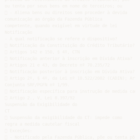
ou tenta por seus bens em nome de terceiros; ou

 - Aliena bens ou direitos sem proceder à devida

comunicação ao órgão da Fazenda Pública

competente, quando exigível em virtude de lei

Notificação

- À qual notificação se refere o dispositivo?

 Notificação da Constituição do Crédito Tributário?

 Artigos 142 e 150, § 4º, CTN

 Notificação anterior à inscrição em Dívida Ativa?

 Artigos 21 e 43, do Decreto nº 70.235/72

 Notificação posterior à inscrição em Dívida Ativa?

 Artigo 2º, § 4º, da Lei nº 10.522/2002 (CADIN); Arti
Conjunta SRF/PGFN nº 1/99.

 Notificação específica para instrução de medida caut
 Artigo 2., V, Lei 8.397/92

Suspensão da Exigibilidade do

CT

 Suspensão da exigibilidade do CT: impede como

regra a medida cautelar fiscal

 Exceções:

 - Notificado pela Fazenda Pública, põe ou tenta pôr b