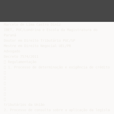
Marcelo de Lima Castro Diniz

IBET, PUC/Londrina e Escola da Magistratura do

Paraná

Doutor em Direito Tributário PUC/SP

Mestre em Direito Negocial UEL/PR

Advogado

Decreto 7574/2011

 Regulamentação

 1. Processo de determinação e exigência de créditos













tributários da União

2. Processo de consulta sobre a aplicação da legislação