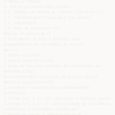
tributária federal

3. Outros processos especificados

3.1. Medidas de Defesa do Crédito Tributário (CT)

3.2. Representação Fiscal para fins penais

3.3. Compensação

3.4. Pena de Perdimento etc.

Medidas de Defesa do CT

 Arrolamento de bens e direitos para

acompanhamento do patrimônio do sujeito

passivo

 IN/RFB 1171/2011

 Medida Cautelar Fiscal

 Norma de Execução Conjunta de Coordenações da

RFB/PGFN 3/2011

Arrolamento Bens e Direitos do Sujeito Passivo

Natureza Jurídica/Função

 Inventário administrativo/acompanhamento

patrimonial

 Artigo 113, § 2º, CTN (obrigação tributária acessória
 Artigo 145, § 1º, CF (identificação do patrimônio,

rendimentos e atividades econômicas)

 Medida de garantia administrativa do CT
