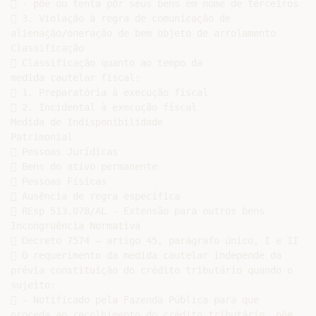
 - põe ou tenta pôr seus bens em nome de terceiros

 3. Violação à regra de comunicação de

alienação/oneração de bem objeto de arrolamento

Classificação

 Classificação quanto ao tempo da

medida cautelar fiscal:

 1. Preparatória à execução fiscal

 2. Incidental à execução fiscal

Medida de Indisponibilidade

Patrimonial

 Pessoas Jurídicas

 Bens do ativo permanente

 Pessoas Físicas

 Ausência de regra específica

 REsp 513.078/AL - Extensão para outros bens

Incongruência Normativa

 Decreto 7574 – artigo 45, parágrafo único, I e II

 O requerimento da medida cautelar independe da

prévia constituição do crédito tributário quando o

sujeito:

 - Notificado pela Fazenda Pública para que

proceda ao recolhimento do crédito tributário, põe
