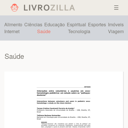
☰
Alimento
Ciências
Educação
Espiritual
Esportes
Imóveis
Internet
Saúde
Tecnologia
Viagem
Saúde