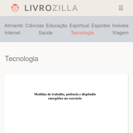
☰
Alimento
Ciências
Educação
Espiritual
Esportes
Imóveis
Internet
Saúde
Tecnologia
Viagem
Tecnologia