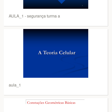
AULA_1 - segurança turma a
aula_1