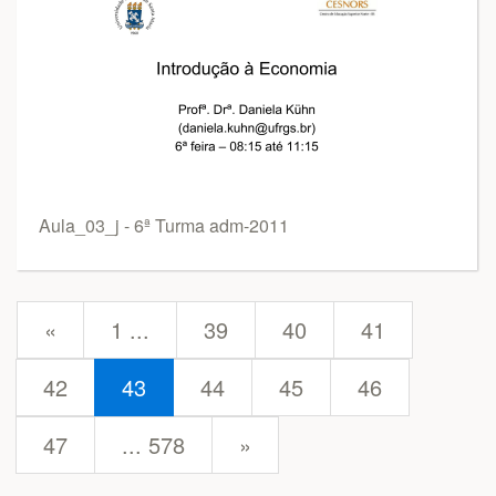
Aula_03_j - 6ª Turma adm-2011
prev
«
1 ...
39
40
41
42
43
44
45
46
next
47
... 578
»