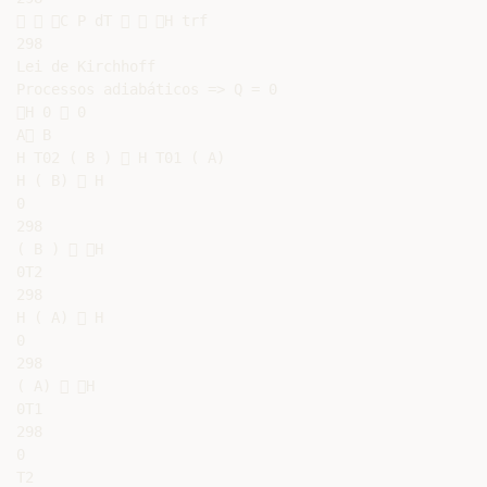
  C P dT   H trf

298

Lei de Kirchhoff

Processos adiabáticos => Q = 0

H 0  0

A B

H T02 ( B )  H T01 ( A)

H ( B)  H

0

298

( B )  H

0T2

298

H ( A)  H

0

298

( A)  H

0T1

298

0

T2
