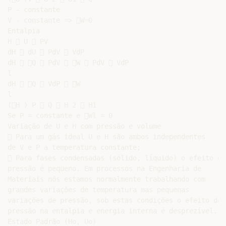
P - constante

V - constante => W=0

Entalpia

H  U  PV

dH  dU  PdV  VdP

dH  Q  PdV  W  PdV  VdP

l

dH  Q  VdP  W

l

(H ) P  Q  H 2  H1

Se P = constante e Wl = 0

Variação de U e H com pressão e volume

 Para um gás ideal U e H são ambos independentes

de V e P a temperatura constante;

 Para fases condensadas (sólido, líquido) o efeito da

pressão é pequeno. Em processos na Engenharia de

Materiais nós estamos normalmente trabalhando com

grandes variações de temperatura mas pequenas

variações de pressão, sob estas condições o efeito da

pressão na entalpia e energia interna é desprezível.

Estado Padrão (Ho, Uo)
