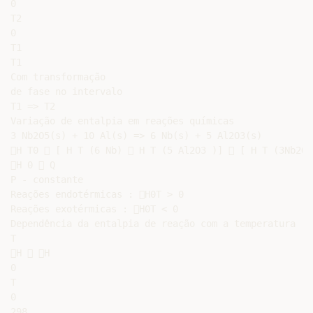
0

T2

0

T1

T1

Com transformação

de fase no intervalo

T1 => T2

Variação de entalpia em reações químicas

3 Nb2O5(s) + 10 Al(s) => 6 Nb(s) + 5 Al2O3(s)

H T0  [ H T (6 Nb)  H T (5 Al2O3 )]  [ H T (3Nb2O5
H 0  Q

P - constante

Reações endotérmicas : H0T > 0

Reações exotérmicas : H0T < 0

Dependência da entalpia de reação com a temperatura

T

H  H

0

T

0

298
