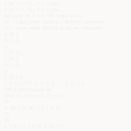
 Ho = f (T); P = 1 atm;

 Uo = f (T); P = 1 atm.

Variação de U e H com temperatura

CP : capacidade térmica a pressão constante

CV : capacidade térmica a volume constante

 U 

CV  



 T V

 H 

CP  



 T  P

C P  a  bT  cT 2  ...  eT  2

Sem transformação de

fase no intervalo T1 => T2

T2

H T02  H T01   C P dT

T1

T2

H  H   C P dT  H trf
