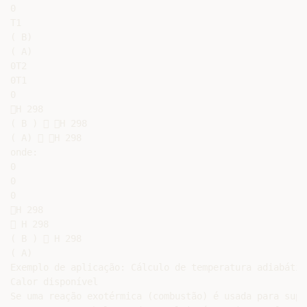
0

T1

( B)

( A)

0T2

0T1

0

H 298

( B )  H 298

( A)  H 298

onde:

0

0

0

H 298

 H 298

( B )  H 298

( A)

Exemplo de aplicação: Cálculo de temperatura adiabátic
Calor disponível

Se uma reação exotérmica (combustão) é usada para supr