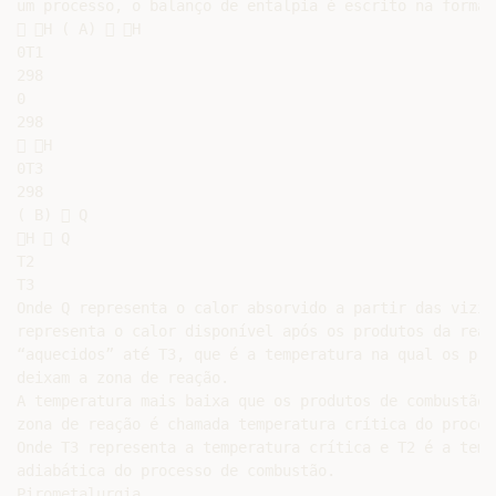
um processo, o balanço de entalpia é escrito na forma:

 H ( A)  H

0T1

298

0

298

 H

0T3

298

( B)  Q

H  Q

T2

T3

Onde Q representa o calor absorvido a partir das vizin
representa o calor disponível após os produtos da reaç
“aquecidos” até T3, que é a temperatura na qual os pro
deixam a zona de reação.

A temperatura mais baixa que os produtos de combustão 
zona de reação é chamada temperatura crítica do process
Onde T3 representa a temperatura crítica e T2 é a tempe
adiabática do processo de combustão.

Pirometalurgia
