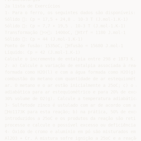
2a lista de Exercícios

1- Para o ferro, os seguintes dados são disponíveis:

Sólido : Cp = 17,5 + 24,8 . 10-3 T (J.mol-1.K-1)

Sólido : Cp = 7,7 + 19,5 . 10-3 T (J.mol-1.K-1)

Transformação =>: 1400oC, Htrf = 1180 J.mol-1

Sólido : Cp = 44 (J.mol-1.K-1)

Ponto de fusão: 1535oC, Hfusão = 15680 J.mol-1

Líquido: Cp = 42 (J.mol-1.K-1)

Calcule o incremento de entalpia entre 298 e 1873 K.

2- a) Calcule a variação de entalpia associada à reaçã
formada como H2O(l) e com a água formada como H2O(g); 
combustão do metano com quantidade de ar estequiométri
ar. O metano e o ar estão inicialmente a 25oC; c) o ar
adiabática para ar estequiométrico e para 20% de exces
30% volume de O2(g). Calcule a temperatura adiabática 
3- Sulfetode zinco é ustulado com ar de acordo com a r
Ho1173K para esta reação; b) na prática, 50% de exces
introduzidos a 25oC e os produtos da reação são retira
processo e calcule o possível excesso ou deficiência d
4- Óxido de cromo e alumínio em pó são misturados em q
Al2O3 + Cr. A mistura sofre ignição a 25oC e a reação 