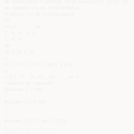
de temperatura e pressão neste equilíbrio. Estas relaç
da segunda lei da termodinâmica.

Primeira Lei da Termodinâmica

Q

n1,n2, ... , nn

T, P, V, U, H

S, A, G

W

dU  Q  W

2

U  U 2  U1   dU  Q  W

1

u  f (T , P, n1 , n2 ,...,nn )

Trabalho de Expansão

Wvolume   PdV

2

Wvolume    PdV

1

2

Wvolume   P  dV   PV

1

(U )V  U 2  U1  Q
