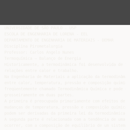
UNIVERSIDADE DE SÃO PAULO - USP

ESCOLA DE ENGENHARIA DE LORENA - EEL

DEPARTAMENTO DE ENGENHARIA DE MATERIAIS - DEMAR

Disciplina Pirometalurgia

Professor: Carlos Angelo Nunes

Termoquímica – Balanço de Energia

Historicamente, a termodinâmica foi desenvolvida de fo
relações entre calor e trabalho.

Na Engenharia de Materiais a aplicação da termodinâmic
entre calor, temperatura, pressão e composição química
freqüentemente chamado Termodinâmica Química e pode se
grosseiramente em duas partes.

A primeira é preocupada primariamente com efeitos de c
mudanças de temperatura, pressão e composição química.
podem ser derivadas da primeira lei da termodinâmica.

A segunda parte é relacionada com a tendência de uma r
ocorrer, com a composição de equilíbrio de um sistema 