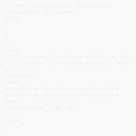
É o valor que um compromisso tem em uma data

que antecede ao seu vencimento.

20.000

c

0

6

12

(meses)

¨c¨ é o valor atual da aplicação de 20.000, na data 6.

=> Para calcular ¨c¨, precisamos saber qual a taxa de

juros.

VALOR FUTURO

EXEMPLO

Corresponde ao valor do título em qualquer data

posterior à que estamos considerando no momento.

Exemplo:

Uma pessoa possui 10.000 hoje.

c

10.000

0

6
