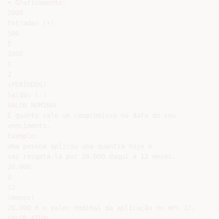
• Graficamente:

2000

Entradas (+)

500

0

1000

1

2

(PERÍODOS)

Saídas (-)

VALOR NOMINAL

É quanto vale um compromisso na data do seu

vencimento.

Exemplo:

Uma pessoa aplicou uma quantia hoje e

vai resgatá-la por 20.000 daqui a 12 meses.

20.000

0

12

(meses)

20.000 é o valor nominal da aplicação no mês 12.

VALOR ATUAL
