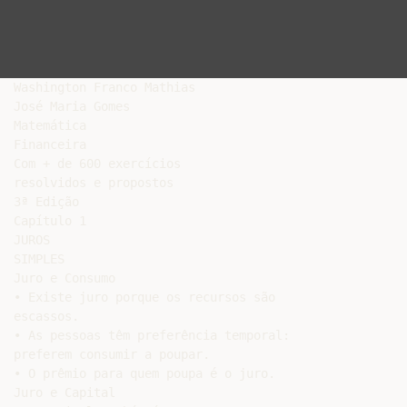
Washington Franco Mathias

José Maria Gomes

Matemática

Financeira

Com + de 600 exercícios

resolvidos e propostos

3ª Edição

Capítulo 1

JUROS

SIMPLES

Juro e Consumo

• Existe juro porque os recursos são

escassos.

• As pessoas têm preferência temporal:

preferem consumir a poupar.

• O prêmio para quem poupa é o juro.

Juro e Capital
