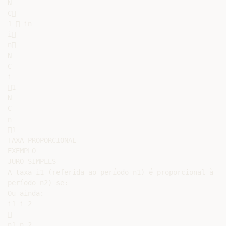
N

C

1  in

i

n

N

C

i

1

N

C

n

1

TAXA PROPORCIONAL

EXEMPLO

JURO SIMPLES

A taxa i1 (referida ao período n1) é proporcional à ta
período n2) se:

Ou ainda:

i1 i 2



n1 n 2
