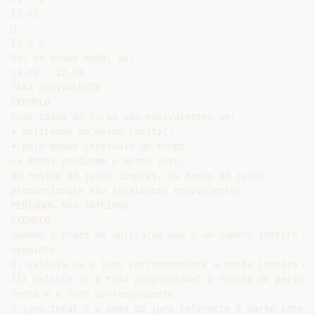
i1 n1



i2 n 2

Ou, do mesmo modo, se:

i1.n2 = i2.n1

TAXA EQUIVALENTE

EXEMPLO

Duas taxas de juros são equivalentes se:

• aplicadas ao mesmo capital;

• pelo mesmo intervalo de tempo.

=> Ambas produzem o mesmo juro.

No regime de juros simples, as taxas de juros

proporcionais são igualmente equivalentes.

PERÍODOS NÃO-INTEIROS

EXEMPLO

Quando o prazo de aplicação não é um número inteiro de
seguinte:

I) Calcula-se o juro correspondente à parte inteira de
II) Calcula-se a taxa proporcional à fração de período 
resta e o juro correspondente.

O juro total é a soma do juro referente à parte inteir