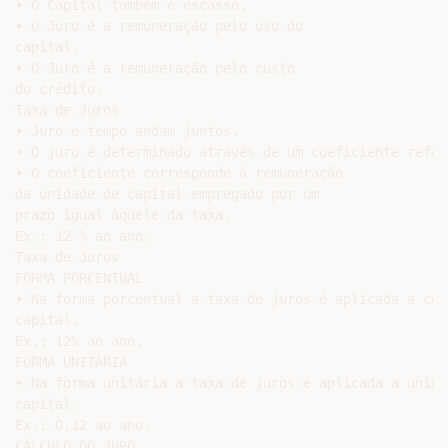
• O Capital também é escasso.

• O Juro é a remuneração pelo uso do

capital.

• O Juro é a remuneração pelo custo

do crédito.

Taxa de Juros

• Juro e tempo andam juntos.

• O juro é determinado através de um coeficiente refer
• O coeficiente corresponde à remuneração

da unidade de capital empregado por um

prazo igual àquele da taxa.

Ex.: 12 % ao ano.

Taxa de Juros

FORMA PORCENTUAL

• Na forma porcentual a taxa de juros é aplicada a cent
capital.

Ex.: 12% ao ano.

FORMA UNITÁRIA

• Na forma unitária a taxa de juros é aplicada a unidad
capital.

Ex.: 0,12 ao ano.

CÁLCULO DO JURO
