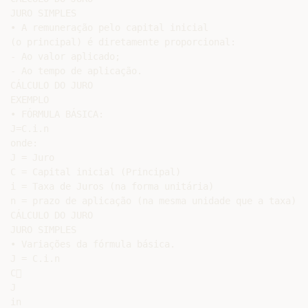
JURO SIMPLES

• A remuneração pelo capital inicial

(o principal) é diretamente proporcional:

- Ao valor aplicado;

- Ao tempo de aplicação.

CÁLCULO DO JURO

EXEMPLO

• FÓRMULA BÁSICA:

J=C.i.n

onde:

J = Juro

C = Capital inicial (Principal)

i = Taxa de Juros (na forma unitária)

n = prazo de aplicação (na mesma unidade que a taxa)

CÁLCULO DO JURO

JURO SIMPLES

• Variações da fórmula básica.

J = C.i.n

C

J

in
