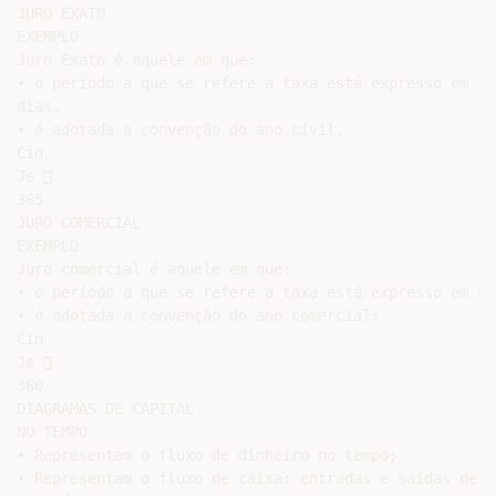
JURO EXATO

EXEMPLO

Juro Exato é aquele em que:

• o período a que se refere a taxa está expresso em

dias.

• é adotada a convenção do ano civil.

Cin

Je 

365

JURO COMERCIAL

EXEMPLO

Juro comercial é aquele em que:

• o período a que se refere a taxa está expresso em dia
• é adotada a convenção do ano comercial:

Cin

Je 

360

DIAGRAMAS DE CAPITAL

NO TEMPO

• Representam o fluxo de dinheiro no tempo;

• Representam o fluxo de caixa: entradas e saídas de d