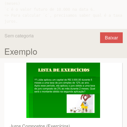
(meses)

¨c¨é o valor futuro de 10.000 na data 6.

=> Para calcular ¨c¨, precisamos saber qual é a taxa de
Sem categoria
Baixar
Exemplo
Juros Compostos (Exercícios)