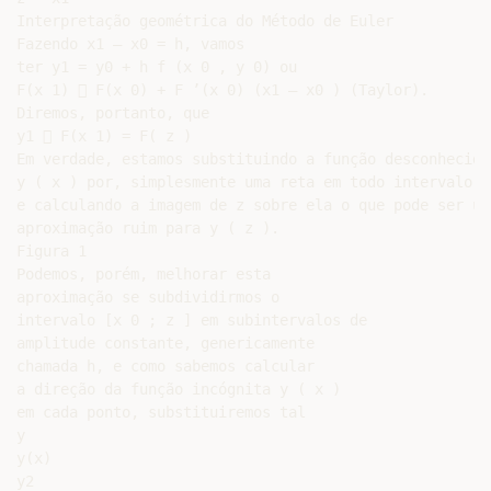
Interpretação geométrica do Método de Euler

Fazendo x1 – x0 = h, vamos

ter y1 = y0 + h f (x 0 , y 0) ou

F(x 1)  F(x 0) + F ’(x 0) (x1 – x0 ) (Taylor).

Diremos, portanto, que

y1  F(x 1) = F( z )

Em verdade, estamos substituindo a função desconhecida

y ( x ) por, simplesmente uma reta em todo intervalo [
e calculando a imagem de z sobre ela o que pode ser uma
aproximação ruim para y ( z ).

Figura 1

Podemos, porém, melhorar esta

aproximação se subdividirmos o

intervalo [x 0 ; z ] em subintervalos de

amplitude constante, genericamente

chamada h, e como sabemos calcular

a direção da função incógnita y ( x )

em cada ponto, substituiremos tal

y

y(x)

y2
