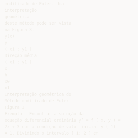
modificado de Euler. Uma

interpretação

geométrica

deste método pode ser vista

na Figura 3.

y(x)

y

( x1 ; y1 )

Direção média

( x1 ; y1 )

x

h

x0

x1

Interpretação geométrica do

Método modificado de Euler

Figura 3

Exemplo - Encontrar a solução da

equação diferencial ordinária y’ = f ( x, y ) =

2x + 3 com a condição de valor inicial y ( 1)

= 1. Dividindo o intervalo [ 1; 2 ] em
