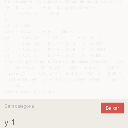
Inicialmente, aplicando o método de Runge-Kutta com

x0 = 0, . y0 = 1 e h = 0,2 para obtermos:

y1 = 1,0214; y2 = 1,0918

e

y3 = 1,2221.

Como f (x,y) = x + y -1, temos

y0’ = f (x0, y0) = f (0, 1) = ) + 1 - 1 = 0

y1’ = f (x1, y1) = 0,2 + 1,0214 - 1 = 0,2214

y2’ = f (x2, y2) = 0,4 + 1,0918 - 1 = 0,4918

y3’ = f (x3, y3) = 0,6 + 1,2221 - 1 = 0,8221

E assim, aplicando a fórmula de Adams-Bashforth, obtemo
y4 = y3 + 0,2 / 24 (55y3’ - 59y2 ’ + 37y1’ - 9y0’) = 1,
E para y4’ = f (x4, y4*) = 0,8 + 1,4254 -1 = 1,2254

Finalmente, y4 = y3 + 0,2 / 24 (9y4’ +19y3 ’ - 5y2’ + y
= 1,4255.

Sem categoria
Baixar
y 1