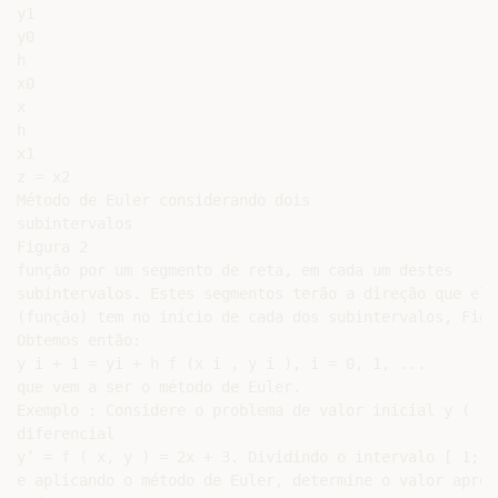
y1

y0

h

x0

x

h

x1

z = x2

Método de Euler considerando dois

subintervalos

Figura 2

função por um segmento de reta, em cada um destes

subintervalos. Estes segmentos terão a direção que ela

(função) tem no início de cada dos subintervalos, Figur
Obtemos então:

y i + 1 = yi + h f (x i , y i ), i = 0, 1, ...

que vem a ser o método de Euler.

Exemplo : Considere o problema de valor inicial y ( 1 
diferencial

y’ = f ( x, y ) = 2x + 3. Dividindo o intervalo [ 1; 2
e aplicando o método de Euler, determine o valor aprox