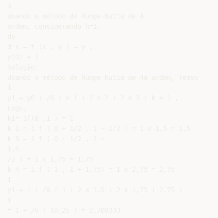
a

usando o método de Runge-Kutta de 4

ordem, considerando h=1.

dy

d x = f (x , y ) = y ;

y(0) = 1

Solução:

Usando o método de Runge-Kutta de 4a ordem, temos

1

y1 = y0 + /6 ( k 1 + 2 k 2 + 2 k 3 + k 4 ) ,

Logo,

k1= 1f(0 ,1 ) = 1

k 2 = 1 f ( 0 + 1/2 , 1 + 1/2 ) = 1 x 1,5 = 1,5

k 3 = 1 f ( 0 + 1/2 , 1 +

1,5

/2 ) = 1 x 1,75 = 1,75

k 4 = 1 f ( 1 , 1 + 1,75) = 1 x 2,75 = 2,75

1

y1 = 1 + /6 ( 1 + 2 x 1,5 + 2 x 1,75 + 2,75 )

1

= 1 + /6 ( 10,25 ) = 2,708333.
