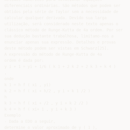
diferenciais ordinárias. São métodos que podem ser

obtidos pela série de Taylor sem a necessidade de

calcular qualquer derivada. Devido sua larga

utilização, será considerado neste texto apenas o

clássico método de Runge-Kutta de 4a ordem. Por ser

sua dedução bastante trabalhosa, limitamo-nos a

enunciar apenas sua expressão. Detalhes e provas

deste método podem ser vistas em Schwarz[25].

A expressão do método de Runge-Kutta de 4a

ordem é dada por:

y i + 1 = yi + 1/6 ( k 1 + 2 k 2 + 2 k 3 + k 4 )

,

onde

k 1 = h f ( xi , yi)

k 2 = h f ( xi + h/2 , y i + k 1 /2 )

h

k 3 = h f ( xi + /2 , y i + k 2 /2 )

k 4 = h f ( xi+ 1 , y i + k 3 )

Exemplo

- Dada a EDO a seguir,

determine o valor aproximado de y ( 1 ),
