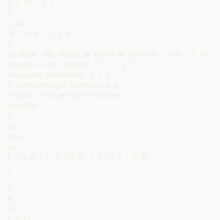
 f (x , y )



 dx

y ( x 0 )  y 0



ou seja, são dados um ponto de partida, (x 0 , y 0), e 
direção a ser tomada, f ( x, y ) .

Desejamos determinar y ( z ).

A interpretação geométrica da

Figura 1 nos permite escrever a

equação:

y

y1

y(x)

y0

F ’(x 0 ) = y’ (x 0) = f (x 0 , y 0)





x

h

x0

z = x1
