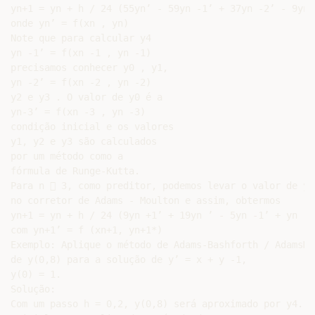
yn+1 = yn + h / 24 (55yn’ - 59yn -1’ + 37yn -2’ - 9yn -
onde yn’ = f(xn , yn)

Note que para calcular y4

yn -1’ = f(xn -1 , yn -1)

precisamos conhecer y0 , y1,

yn -2’ = f(xn -2 , yn -2)

y2 e y3 . O valor de y0 é a

yn-3’ = f(xn -3 , yn -3)

condição inicial e os valores

y1, y2 e y3 são calculados

por um método como a

fórmula de Runge-Kutta.

Para n  3, como preditor, podemos levar o valor de yn+
no corretor de Adams - Moulton e assim, obtermos

yn+1 = yn + h / 24 (9yn +1’ + 19yn ’ - 5yn -1’ + yn -2’
com yn+1’ = f (xn+1, yn+1*)

Exemplo: Aplique o método de Adams-Bashforth / AdamsMo
de y(0,8) para a solução de y’ = x + y -1,

y(0) = 1.

Solução:

Com um passo h = 0,2, y(0,8) será aproximado por y4.
