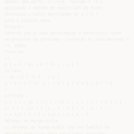
apenas uma parte, ou seja, fazendo h =1 e,

aplicando o método de modificado de Euler,

determine o valor aproximado de y ( 2 )

para a equação dada.

Solução:

Sabendo que a cada aproximação é necessário fazer

um processo de previsão – correção e, considerando h

=1, temos

Previsão

y1

y i + 1 = yi + h f (x i , y i ) ,

no caso

= y0 + h f (x 0 , y 0 )

y = 1 + 1 f (1 ,1 ) = 1 + 1 ( 2 x 1 + 3 ) = 6

1

Correção :

y i + 1 = yi + h/2 [ f (x i , y i ) + f ( x i + 1 , y 
y1 = 1 + 1/2 [ f (1 , 1 ) + f ( 2 , 6 ) ] =

1 + 1/2 [ 5 + 2 x 2+3 ] = 1 + 6 = 7.

Métodos de Runge-Kutta

Os métodos de Runge-Kutta são uma família de

métodos numéricos para solucionar equações
