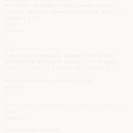
Para tanto, em primeiro lugar, usando o método

“simples” de Euler, fazemos uma previsão de y i + 1,

chamada y i + 1 .

Logo,

Previsão :

y

i+1

= yi + h f (x i , y i ).

A partir desta previsão, podemos obter o valor

aproximado da direção da curva y ( x ) no ponto

( x i + 1 , y i + 1 ) através de f ( x i + 1 , y

) .

Determinamos então a chamada correção,

Correção :

i+1

__

y i + 1 = yi + h/2 [ f (x i , y i ) + f ( x i + 1 , y 
Esta

expressão

é

conhecida como o método
