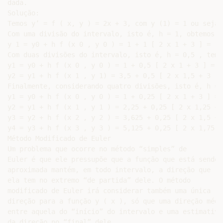
dada.

Solução:

Temos y’ = f ( x, y ) = 2x + 3, com y (1) = 1 ou seja,
Com uma divisão do intervalo, isto é, h = 1, obtemos:

y 1 = y0 + h f (x 0 , y 0 ) = 1 + 1 [ 2 x 1 + 3 ] = 1 
Com duas divisões do intervalo, isto é, h = 0,5 , temos
y1 = y0 + h f (x 0 , y 0 ) = 1 + 0,5 [ 2 x 1 + 3 ] = 1
y2 = y1 + h f (x 1 , y 1) = 3,5 + 0,5 [ 2 x 1,5 + 3 ] 
Finalmente, considerando quatro divisões, isto é, h = 
y1 = y0 + h f (x 0 , y 0 ) = 1 + 0,25 [ 2 x 1 + 3 ] = 
y2 = y1 + h f (x 1 , y 1 ) = 2,25 + 0,25 [ 2 x 1,25 + 
y3 = y2 + h f (x 2 , y 2 ) = 3,625 + 0,25 [ 2 x 1,5 + 
y4 = y3 + h f (x 3 , y 3 ) = 5,125 + 0,25 [ 2 x 1,75 +
Método Modificado de Euler

Um problema que ocorre no método “simples” de

Euler é que ele pressupõe que a função que está sendo

aproximada mantém, em todo intervalo, a direção que

ela tem no extremo “de partida” dele. O método

modificado de Euler irá considerar também uma única

direção para a função y ( x ), só que uma direção média
entre aquela do “início” do intervalo e uma estimativa

da direção no “final” dele.
