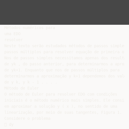
Métodos numéricos para

uma EDO

resolver

Neste texto serão estudados métodos de passos simples e
passos múltiplos para resolver equação de primeira orde
Nos de passos simples necessitamos apenas dos resultado
de yk , do passo anterior, para determinarmos a aproxim
de yk+1. Enquanto que nos de passos múltiplos para

determinarmos a aproximação y k+1 dependemos dos valore
de y k, y k - 1 . . . .

Método de Euler

O método de Euler para resolver EDO com condições

iniciais é o método numérico mais simples. Ele consiste
em aproximar a solução y ( x ), no sentido de uma

linearização, por meio de suas tangentes, Figura 1.

Considere o problema

 dy
