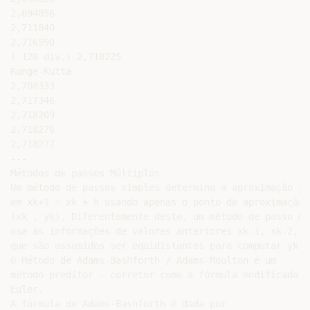
2,694856

2,711840

2,716590

( 128 div.) 2,718225

Runge-Kutta

2,708333

2,717346

2,718209

2,718276

2,718277

---

Métodos de passos Múltiplos

Um método de passos simples determina a aproximação yk+
em xk+1 = xk + h usando apenas o ponto de aproximação

(xk , yk). Diferentemente deste, um método de passo múl
usa as informações de valores anteriores xk-1, xk-2, .
que são assumidos ser equidistantes para computar yk+1.
O Método de Adams-Bashforth / Adams-Moulton é um

método preditor - corretor como a fórmula modificada de
Euler.

A fórmula de Adams-Bashforth é dada por
