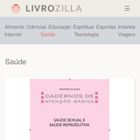
☰
Alimento
Ciências
Educação
Espiritual
Esportes
Imóveis
Internet
Saúde
Tecnologia
Viagem
Saúde