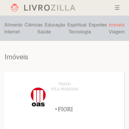
☰
Alimento
Ciências
Educação
Espiritual
Esportes
Imóveis
Internet
Saúde
Tecnologia
Viagem
Imóveis