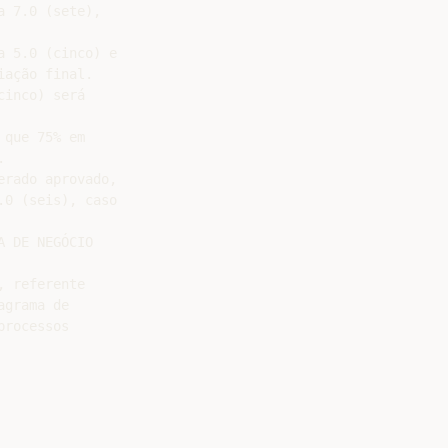
 7.0 (sete),

 5.0 (cinco) e

ação final.

inco) será

que 75% em



rado aprovado,

0 (seis), caso

 DE NEGÓCIO

 referente

grama de

rocessos
