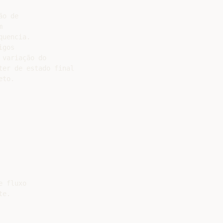
o de



uencia.

gos

variação do

er de estado final

to.

 fluxo

e.
