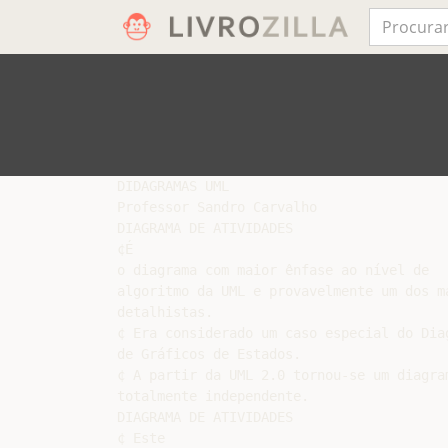
DIDAGRAMAS UML

Professor Sandro Carvalho

DIAGRAMA DE ATIVIDADES

¢É

o diagrama com maior ênfase ao nível de

algoritmo da UML e provavelmente um dos ma
detalhistas.

¢ Era considerado um caso especial do Diag
de Gráficos de Estados.

¢ A partir da UML 2.0 tornou-se um diagram
totalmente independente.

DIAGRAMA DE ATIVIDADES

¢ Este
