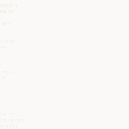
entar a

ma de

para

E USO

XA



ever a

de



or de 0

es durante

s aulas.
