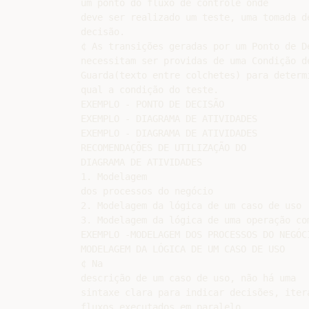
um ponto do fluxo de controle onde

deve ser realizado um teste, uma tomada de
decisão.

¢ As transições geradas por um Ponto de De
necessitam ser providas de uma Condição de
Guarda(texto entre colchetes) para determi
qual a condição do teste.

EXEMPLO - PONTO DE DECISÃO

EXEMPLO - DIAGRAMA DE ATIVIDADES

EXEMPLO - DIAGRAMA DE ATIVIDADES

RECOMENDAÇÕES DE UTILIZAÇÃO DO

DIAGRAMA DE ATIVIDADES

1. Modelagem

dos processos do negócio

2. Modelagem da lógica de um caso de uso

3. Modelagem da lógica de uma operação com
EXEMPLO -MODELAGEM DOS PROCESSOS DO NEGÓCI
MODELAGEM DA LÓGICA DE UM CASO DE USO

¢ Na

descrição de um caso de uso, não há uma

sintaxe clara para indicar decisões, itera
fluxos executados em paralelo.
