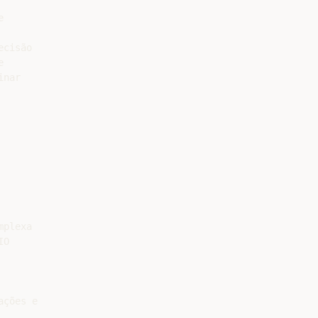


cisão



nar

plexa

O

ções e
