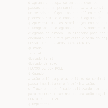
diagrama preocupa-se em descrever os

passos a serem percorridos para a conclusã
um método ou algoritmo específico e não um
processo completo como é o diagrama de Seq
¢ Apresenta muitas semelhanças com os anti
Fluxogramas.O diagrama de atividade é uma 
diagrama de estado. Um diagrama pode não t
enquanto não a fim prevista à vida do obje
POSSUI TRÊS ESTADOS OBRIGATÓRIOS

¢Estado

inicial

¢Estado final

¢Estado de ação

FLUXOS DE CONTROLE

¢ Quando

a ação está completa, o fluxo de controle

passa imediatamente à próxima ação.

O fluxo é especificado utilizando setas de
para mostrar o caminho de uma ação seguint
PONTO DE DECISÃO

¢ Representa
