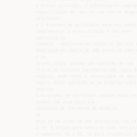
¢ Nessas situações, é interessante complem
especificação do caso de uso com um diagra
atividades.

¢ O diagrama de atividades deve ser usado 
complementar a especificação e não para

substituí-la.

EXEMPLO - MODELAGEM DA LÓGICA DE UM CASO D
MODELAGEM DA LÓGICA DE UMA OPERAÇÃO COMPLE
¢ Em

alguns casos, quando uma operação de uma

classe de controle implementa uma regra de
negócio, pode haver a necessidade de descr
lógica dessa operação ou da própria regra 
negócio.

¢ Diagramas de atividades também podem ser
usados com esse objetivo

DESCRIÇÃO DE UMA REGRA DE NEGÓCIO:

¢A

nota de um aluno em uma disciplina (um val
a 10) é obtida pela média de duas avaliaçõ
o semestre, A1 e A2, ou pela freqüência na