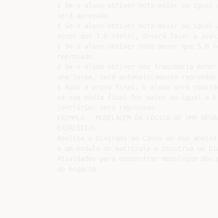
¢ Se o aluno obtiver nota maior ou igual a
será aprovado.

¢ Se o aluno obtiver nota maior ou igual a
menor que 7.0 (sete), deverá fazer a avali
¢ Se o aluno obtiver nota menor que 5.0 (c
reprovado.

¢ Se o aluno obtiver uma freqüência menor 
uma turma, será automaticamente reprovado.
¢ Após a prova final, o aluno será conside
se sua média final for maior ou igual a 6.
contrário, será reprovado.

EXEMPLO - MODELAGEM DA LÓGICA DE UMA REGRA
EXERCÍCIOS

Analise o Diagrama de Casos de Uso abaixo,
a um módulo de matrícula e construa um Dia
Atividades para demonstrar modelagem dos p