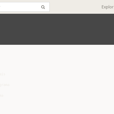
Explor
is

rama

a
