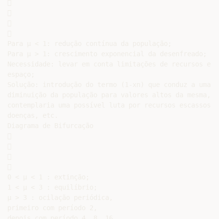








Para µ < 1: redução contínua da população;

Para µ > 1: crescimento exponencial da desenfreado;

Necessidade: levar em conta limitações de recursos e de
espaço;

Solução: introdução do termo (1-xn) que conduz a uma

diminuição da população para valores altos da mesma, o 
contemplaria uma possível luta por recursos escassos,

doenças, etc.

Diagrama de Bifurcação









0 < µ < 1 : extinção;

1 < µ < 3 : equilíbrio;

µ > 3 : ocilação periódica,

primeiro com período 2,

depois com período 4, 8, 16
