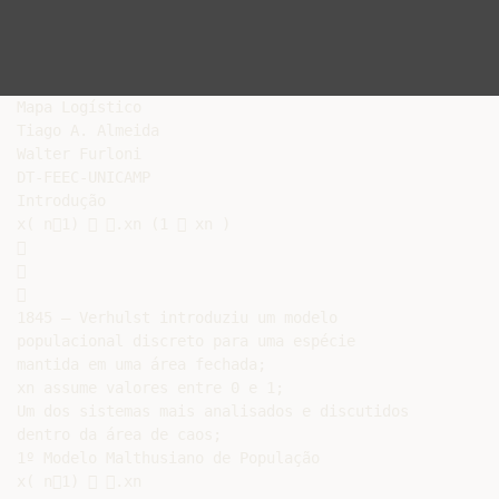
Mapa Logístico

Tiago A. Almeida

Walter Furloni

DT-FEEC-UNICAMP

Introdução

x( n1)  .xn (1  xn )







1845 – Verhulst introduziu um modelo

populacional discreto para uma espécie

mantida em uma área fechada;

xn assume valores entre 0 e 1;

Um dos sistemas mais analisados e discutidos

dentro da área de caos;

1º Modelo Malthusiano de População

x( n1)  .xn
