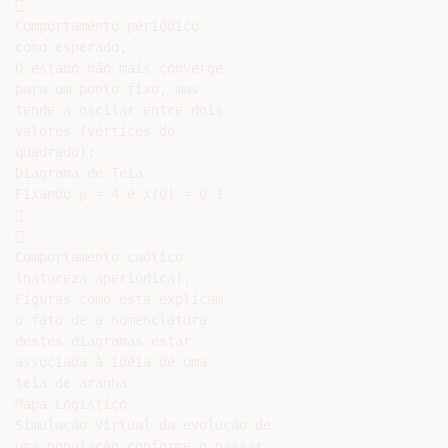


Comportamento periódico

como esperado;

O estado não mais converge

para um ponto fixo, mas

tende a oscilar entre dois

valores (vértices do

quadrado);

Diagrama de Teia

Fixando µ = 4 e x(0) = 0.1





Comportamento caótico

(natureza aperiódica);

Figuras como esta explicam

o fato de a nomenclatura

destes diagramas estar

associada à idéia de uma

teia de aranha.

Mapa Logístico

Simulação Virtual da evolução de

uma população conforme o passar
