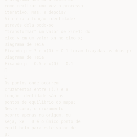
como realizar uma vez o processo

iterativo. Mas, e depois?

Aí entra a função identidade:

através dela pode-se

“transformar” um valor de x(n+1) do

eixo y em um valor xn no eixo x;

Diagrama de Teia

Fixando µ = 3 e x(0) = 0.1 foram traçadas as duas prim
Diagrama de Teia

Fixando µ = 0.5 e x(0) = 0.1





Os pontos onde ocorrem

cruzamentos entre F(.) e a

função identidade são os

pontos de equilíbrio do mapa;

Neste caso, o cruzamento

ocorre apenas na origem, ou

seja, xe = 0 é o único ponto de

equilíbrio para este valor de

µ;
