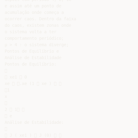
e assim até um ponto de

acumulação onde começa a

ocorrer caos. Dentro da faixa

do caos, existem zonas onde

o sistema volta a ter

comportamento periódico;

µ > 4 : o sistema diverge;

Pontos de Equilíbrio e

Análise de Estabilidade

Pontos de Equilíbrio:



 xe1  0

xe  .xe (1  xe )  

1

x



2  1 

 e

Análise de Estabilidade:



 J ( xe1 )  J (0)  
