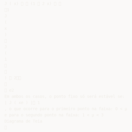
J ( x)   (1  2 x)  

1

J

(

x

)



J

(

1





)  2



 e2

Em ambos os casos, o ponto fixo só será estável se:

| J ( xe ) | 1

, o que ocorre para o primeiro ponto na faixa: 0 < µ < 
e para o segundo ponto na faixa: 1 < µ < 3

Diagrama de Teia


