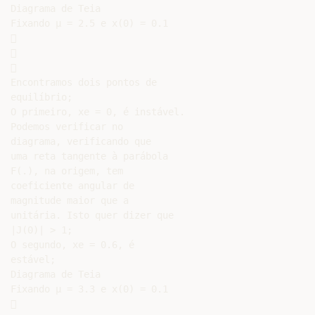
Diagrama de Teia

Fixando µ = 2.5 e x(0) = 0.1







Encontramos dois pontos de

equilíbrio;

O primeiro, xe = 0, é instável.

Podemos verificar no

diagrama, verificando que

uma reta tangente à parábola

F(.), na origem, tem

coeficiente angular de

magnitude maior que a

unitária. Isto quer dizer que

|J(0)| > 1;

O segundo, xe = 0.6, é

estável;

Diagrama de Teia

Fixando µ = 3.3 e x(0) = 0.1


