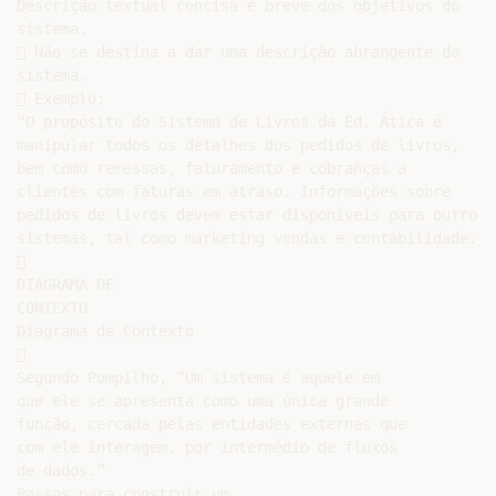
Descrição textual concisa e breve dos objetivos do

sistema.

 Não se destina a dar uma descrição abrangente do

sistema.

 Exemplo:

“O propósito do Sistema de Livros da Ed. Ática é

manipular todos os detalhes dos pedidos de livros,

bem como remessas, faturamento e cobranças a

clientes com faturas em atraso. Informações sobre

pedidos de livros devem estar disponíveis para outros

sistemas, tal como marketing vendas e contabilidade.”



DIAGRAMA DE

CONTEXTO

Diagrama de Contexto



Segundo Pompilho, “Um sistema é aquele em

que ele se apresenta como uma única grande

função, cercada pelas entidades externas que

com ele interagem, por intermédio de fluxos

de dados.”

Passos para construir um
