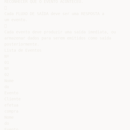
RECONHECER QUE O EVENTO ACONTECEU.



Cada FLUXO DE SAÍDA deve ser uma RESPOSTA a

um evento.



Cada evento deve produzir uma saída imediata, ou

armazenar dados para serem emitidos como saída

posteriormente.

Lista de Eventos

Nº

01

Nº

02

Nome

do

Evento

Cliente

efetua

compra

Nome

do

Evento
