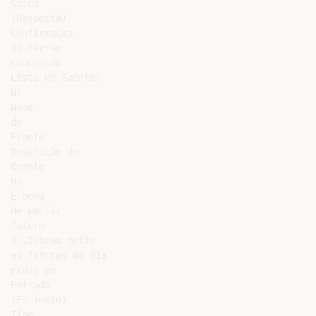
Saída

(Resposta)

Confirmação

do cartão

cancelado

Lista de Eventos

Nº

Nome

do

Evento

Descrição do

Evento

03

É hora

de emitir

fatura

O Sistema emite

as faturas do dia

Fluxo de

Entrada

(Estímulo)

Tipo
