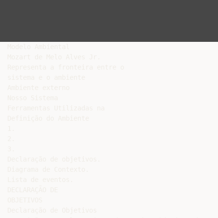
Modelo Ambiental

Mozart de Melo Alves Jr.

Representa a fronteira entre o

sistema e o ambiente

Ambiente externo

Nosso Sistema

Ferramentas Utilizadas na

Definição do Ambiente

1.

2.

3.

Declaração de objetivos.

Diagrama de Contexto.

Lista de eventos.

DECLARAÇÃO DE

OBJETIVOS

Declaração de Objetivos
