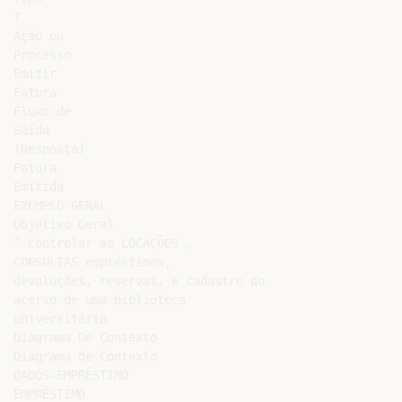
T

Ação ou

Processo

Emitir

Fatura

Fluxo de

Saída

(Resposta)

Fatura

Emitida

EXEMPLO GERAL

Objetivo Geral

“ Controlar as LOCAÇÕES ,

CONSULTAS empréstimos,

devoluções, reservas, e cadastro do

acervo de uma biblioteca

universitária

Diagrama De Contexto

Diagrama de Contexto

DADOS-EMPRÉSTIMO

EMPRÉSTIMO
