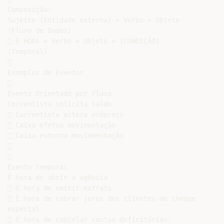
Composição:

Sujeito (Entidade externa) + Verbo + Objeto

(Fluxo de Dados)

 É HORA + Verbo + Objeto + [CONDIÇÃO]

(Temporal)



Exemplos de Eventos



Evento Orientado por Fluxo

Correntista solicita saldo

 Correntista altera endereço

 Caixa efetua movimentação

 Caixa estorna moviementação





Evento Temporal

É hora de abrir a agência

 É hora de emitir extrato

 É hora de cobrar juros dos clientes de cheque

especial

 É hora de cancelar contas deficitárias.
