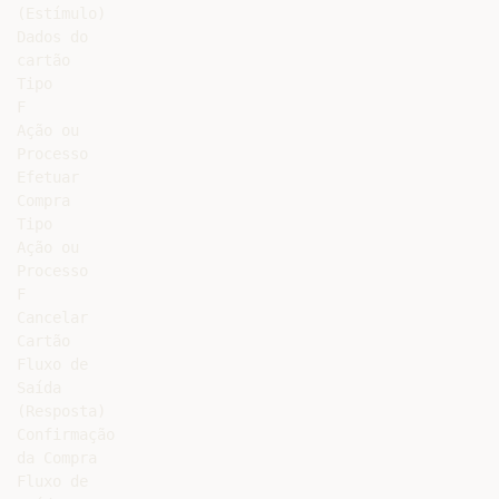
(Estímulo)

Dados do

cartão

Tipo

F

Ação ou

Processo

Efetuar

Compra

Tipo

Ação ou

Processo

F

Cancelar

Cartão

Fluxo de

Saída

(Resposta)

Confirmação

da Compra

Fluxo de
