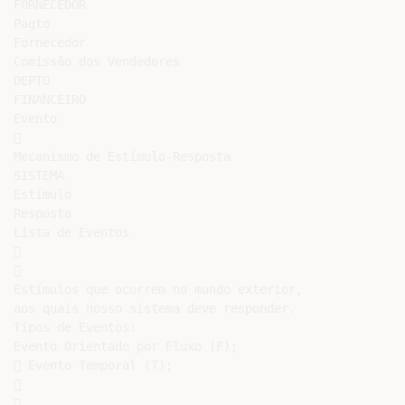
FORNECEDOR

Pagto

Fornecedor

Comissão dos Vendedores

DEPTO

FINANCEIRO

Evento



Mecanismo de Estímulo-Resposta

SISTEMA

Estímulo

Resposta

Lista de Eventos





Estímulos que ocorrem no mundo exterior,

aos quais nosso sistema deve responder.

Tipos de Eventos:

Evento Orientado por Fluxo (F);

 Evento Temporal (T);




