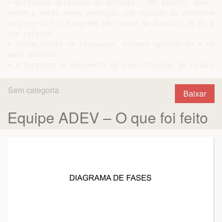
• Definição detalhada do projeto – 70% pronto, após reu
ontem a noite houve mudanças com relação ao entendiment
do projeto e o Diagrama de Classe de Domínio US 03 prec
ser refeito.

• Conhecimento na linguagem, estamos aprendendo a codif
para Android.

Sem categoria
Baixar
Equipe ADEV – O que foi feito