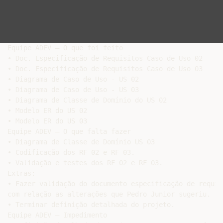
Equipe ADEV – O que foi feito

• Doc. Especificação de Requisitos Caso de Uso 02

• Doc. Especificação de Requisitos Caso de Uso 03

• Diagrama de Caso de Uso - US 02

• Diagrama de Caso de Uso - US 03

• Diagrama de Classe de Domínio do US 02

• Modelo ER do US 02

• Modelo ER do US 03

Equipe ADEV – O que falta fazer

• Diagrama de Classe de Domínio US 03

• Codificação dos RF 02 e RF 03.

• Validação e testes dos RF 02 e RF 03.

Extras:

• Fazer validação do documento especificação de requisi
com relação as alterações que Pedro Junior sugeriu.

• Terminar definição detalhada do projeto.

Equipe ADEV – Impedimento
