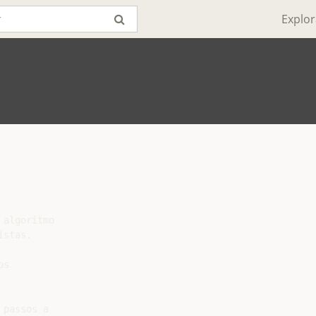
Explor
algoritmo

stas.

s

passos a
