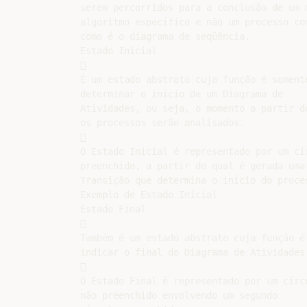
serem percorridos para a conclusão de um m
algoritmo específico e não um processo com
como é o diagrama de seqüência.

Estado Inicial



É um estado abstrato cuja função é somente
determinar o início de um Diagrama de

Atividades, ou seja, o momento a partir do
os processos serão analisados.



O Estado Inicial é representado por um cír
preenchido, a partir do qual é gerada uma

Transição que determina o início do proces
Exemplo de Estado Inicial

Estado Final



Também é um estado abstrato cuja função é

indicar o final do Diagrama de Atividades.


O Estado Final é representado por um círcu
não preenchido envolvendo um segundo
