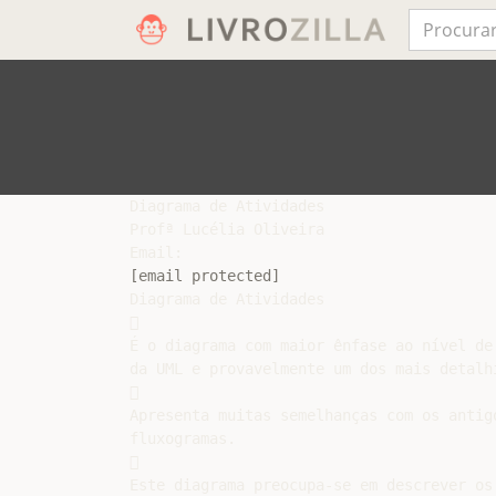
Diagrama de Atividades

Profª Lucélia Oliveira

[email protected]
Diagrama de Atividades



É o diagrama com maior ênfase ao nível de 
da UML e provavelmente um dos mais detalhi


Apresenta muitas semelhanças com os antigo
fluxogramas.



Este diagrama preocupa-se em descrever os 