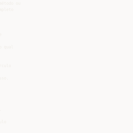
étodo ou

pleto



 qual

culo

so.



lo
