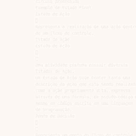
círculo preenchido.

Exemplo de Estado Final

Estado de Ação



Representa a realização de uma ação dentro
de um fluxo de controle.

Estado de Ação

Estado de Ação





Uma atividade costuma possuir diversos

Estados de Ação.

Um Estado de Ação pode conter tanto uma

descrição da ação que está sendo realizada
como a ação propriamente dita, expressa

através de uma fórmula, em pseudo-código o
mesmo em código escrito em uma linguagem

de programação.

Ponto de Decisão





Representa um ponto do fluxo de controle
