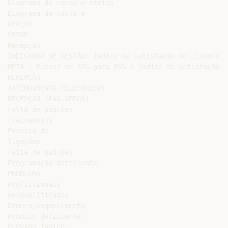
Diagrama de causa e efeito

Diagrama de causa e

efeito

SETOR:

Recepção

INDICADOR DE GESTÃO: Índice de satisfação do cliente

META : Elevar de 33% para 80% o índice de satisfação d
RECEPÇÃO

(ATENDIMENTO TELEFÔNICO)

RECEPÇÃO (FAX-XEROX)

Falta de padrões

Treinamento

Excesso de

ligações

Falta de padrões

Programação deficiente

PROBLEMA

Profissionais

desqualificados

Demora/esquecimento

Produto deficiente

ELEVADO ÍNDICE
