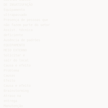
DE INSATISFAÇÃO

Equipamento

ultrapassado

Presença de pessoas que

não fazem parte do setor

Assist. técnica

deficiente

Ausência de padrões

EQUIPAMENTO

MEIO EXTERNO

Solicitar e

sair do local

Causa e efeito

Problema

Causas

Efeito

Causa e efeito

Brainstorming

Atraso na

entrega

Manutenção
