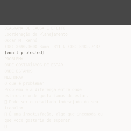
DIAGRAMA DE CAUSA E EFEITO

Coordenação de Planejamento

Oscar M. Rennó

[email protected]
PROBLEMA

ONDE GOSTARÍAMOS DE ESTAR

ONDE ESTAMOS

MELHORAR

O que é problema?

Problema é a diferença entre onde

estamos e onde gostaríamos de estar.

 Pode ser o resultado indesejado do seu

trabalho.

 É uma insatisfação, algo que incomoda ou

que você gostaria de superar.


