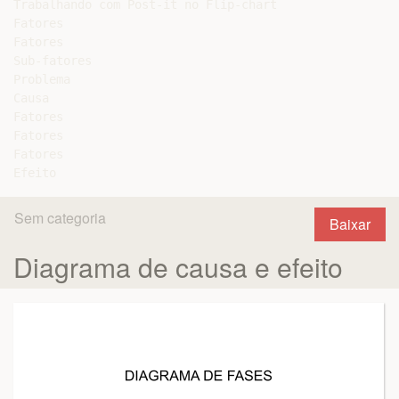
Trabalhando com Post-it no Flip-chart

Fatores

Fatores

Sub-fatores

Problema

Causa

Fatores

Fatores

Fatores

Sem categoria
Baixar
Diagrama de causa e efeito