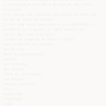
 O problema é colocado à direita de uma linha

horizontal

 As causas são colocadas nas pontas de ramos que

partem da linha horizontal

 Para cada causa questiona-se sua existência e

anotam-se as respostas em ramos menores que

nascem dos ramos principais

Exemplo de Diagrama de Causa e Efeito

para Acidentes nas Escadas

Mão-de-obra

Matéria prima/Material

máquina

uso indevido

das escadas

falta de sinalização

nos degraus

degraus estreitos

piso é

inadequado

iluminação

ruim
