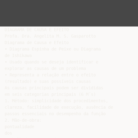
DIAGRAMA DE CAUSA E EFEITO

Profa. Dra. Angelita M. S. Gasparotto

Diagrama de Causa e Efeito

• Diagrama Espinha de Peixe ou Diagrama

de Ishikawa

• Usado quando se deseja identificar e

explorar as causas de um problema

• Representa a relação entre o efeito

(resultado) e suas possíveis causas

As causas principais podem ser divididas

em seis categorias principais (6 M´s)

1. Método: simplicidade dos procedimentos,

clareza, facilidade de execução, ausência de

passos essenciais no desempenho da função

2. Mão-de-obra:

pontualidade

dos
