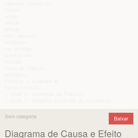
lâmpadas luminárias

fracas

sujas

medida

método

meio ambiente

Acidentes

nas escadas

sujeira nas

escadas

falta de limpeza

periódica

Elaborar o Diagrama de

Causa e Efeito

• Slide 2: Acidentes de Trânsito

Sem categoria
Baixar
Diagrama de Causa e Efeito