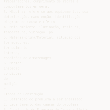
trabalhadores, cumprimento de regras e

comportamentos em geral

3. Máquina: refere-se aos equipamentos, sua

deterioração, manutenção, identificação

Diagrama de Causa e Efeito

4. Meio ambiente: iluminação, resíduos,

temperatura, vibração, pó

5. Matéria-prima/Material: situação dos

fornecedores,

fornecimento

interno,

condições de armazenagem

6. Medida:

inspeção

condições

de

medição

e

Etapas de Construção

1. Definição do problema a ser analisado

2. Levantamento das causas do problema

3. Construção do Diagrama de Causa e Efeito
