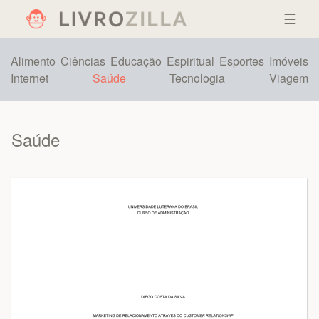
☰
Alimento
Ciências
Educação
Espiritual
Esportes
Imóveis
Internet
Saúde
Tecnologia
Viagem
Saúde