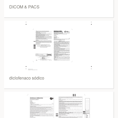
DICOM & PACS
diclofenaco sódico