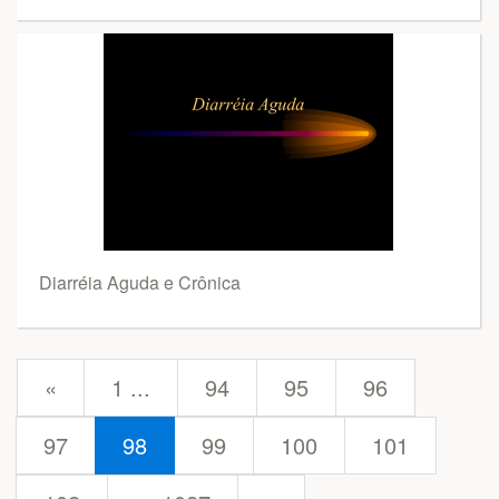
Diarréia Aguda e Crônica
prev
«
1 ...
94
95
96
97
98
99
100
101