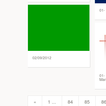
01-
02/09/2012
01- 
Man
prev
«
1 ...
84
85
8