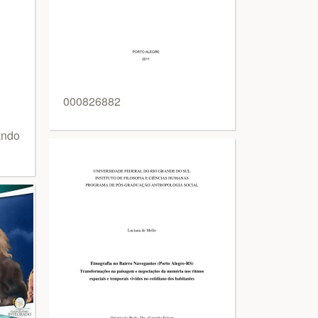
000826882
ando