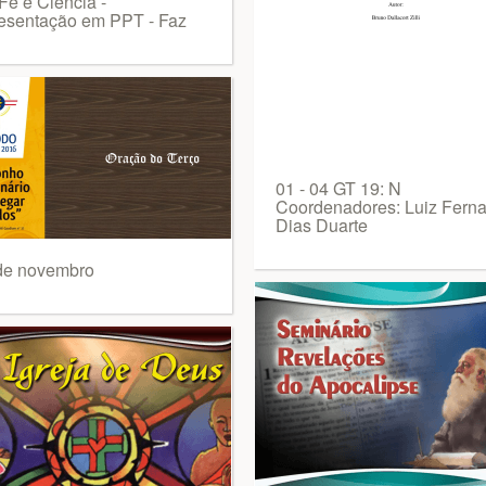
Fé e Ciência -
esentação em PPT - Faz
01 - 04 GT 19: N
Coordenadores: Luiz Fern
Dias Duarte
de novembro