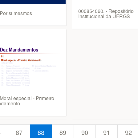
000854060. - Repositório
 Por si mesmos
Institucional da UFRGS
Moral especial - Primeiro
damento
6
87
88
89
90
91
92