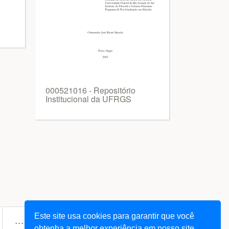
000521016 - Repositório
Institucional da UFRGS
Este site usa cookies para garantir que você
next
... 247
»
obtenha a melhor experiência em nosso site.