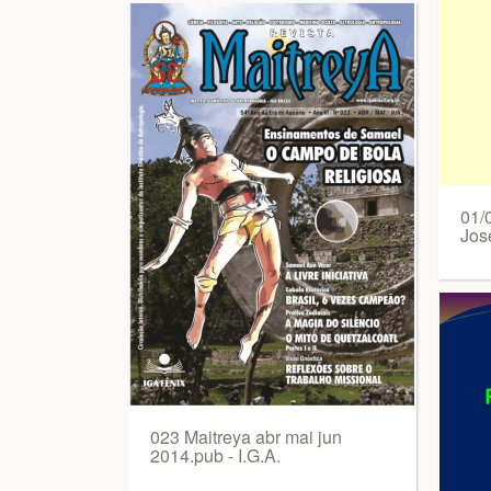
01/
Jos
023 Maitreya abr mai jun
2014.pub - I.G.A.