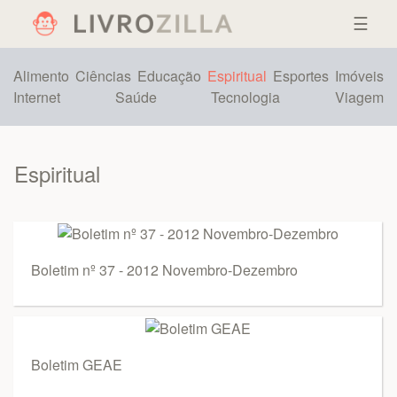
☰
Alimento
Ciências
Educação
Espiritual
Esportes
Imóveis
Internet
Saúde
Tecnologia
Viagem
Espiritual
Boletim nº 37 - 2012 Novembro-Dezembro
Boletim GEAE