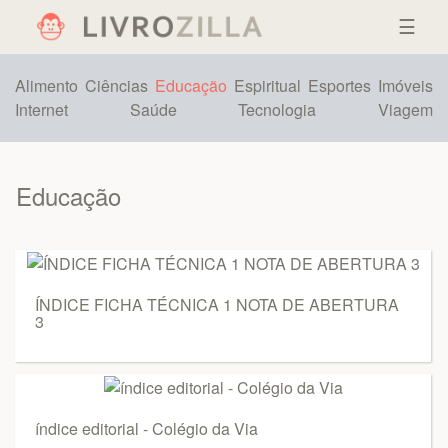
☰
Alimento
Ciências
Educação
Espiritual
Esportes
Imóveis
Internet
Saúde
Tecnologia
Viagem
Educação
ÍNDICE FICHA TÉCNICA 1 NOTA DE ABERTURA
3
índice editorial - Colégio da Via