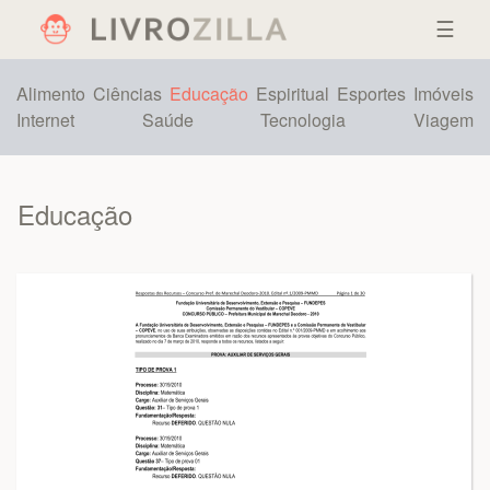
☰
Alimento
Ciências
Educação
Espiritual
Esportes
Imóveis
Internet
Saúde
Tecnologia
Viagem
Educação