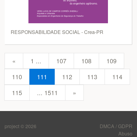
RESPONSABILIDADE SOCIAL - Crea-PR
prev
«
1 ...
107
108
109
110
111
112
113
114
next
115
... 1511
»
project © 2026
DMCA / GDPR
Abuso