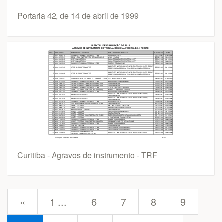
Portaria 42, de 14 de abril de 1999
Curitiba - Agravos de instrumento - TRF
prev
«
1 ...
6
7
8
9