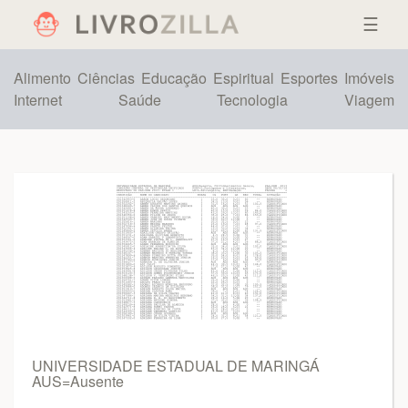
☰
Alimento
Ciências
Educação
Espiritual
Esportes
Imóveis
Internet
Saúde
Tecnologia
Viagem
UNIVERSIDADE ESTADUAL DE MARINGÁ
AUS=Ausente