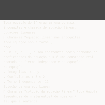
Toda equação do 1° grau em uma ou mais

incógnitas é chamada de equação linear.

Equações lineares

 Chama-se “equação linear nas incógnitas

toda equação sob a forma ,

onde

a, b, c, d,..., n são constantes reais chamadas de

coeficientes da equação e k é uma constante real

chamada de “termo independente da equação”.

Na equação

. Incógnitas: x e y

. Coeficientes : 3 e 2

. Termo independente: 11

Solução de uma eq. Linear

 Chama-se “solução da equação linear” toda ênupla

(seqüência de n elementos) de números (

tal que a sentença
