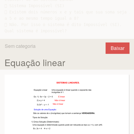
 Sistema Impossível (SI)

 Existem dois números x e y tais que sua soma seja igu
a 5 e ao mesmo tempo igual a 8?

 Não. Por isso o sistema é dito Impossível (SI).

Sem categoria
Baixar
Equação linear