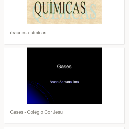
reacoes-quimicas
Gases - Colégio Cor Jesu