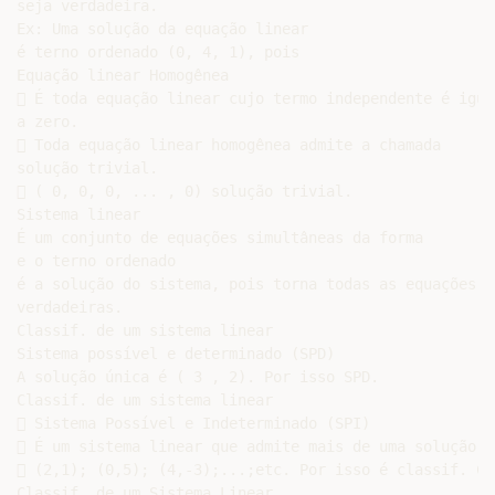
seja verdadeira.

Ex: Uma solução da equação linear

é terno ordenado (0, 4, 1), pois

Equação linear Homogênea

 É toda equação linear cujo termo independente é igual
a zero.

 Toda equação linear homogênea admite a chamada

solução trivial.

 ( 0, 0, 0, ... , 0) solução trivial.

Sistema linear

É um conjunto de equações simultâneas da forma

e o terno ordenado

é a solução do sistema, pois torna todas as equações

verdadeiras.

Classif. de um sistema linear

Sistema possível e determinado (SPD)

A solução única é ( 3 , 2). Por isso SPD.

Classif. de um sistema linear

 Sistema Possível e Indeterminado (SPI)

 É um sistema linear que admite mais de uma solução:

 (2,1); (0,5); (4,-3);...;etc. Por isso é classif. Com
Classif. de um Sistema Linear
