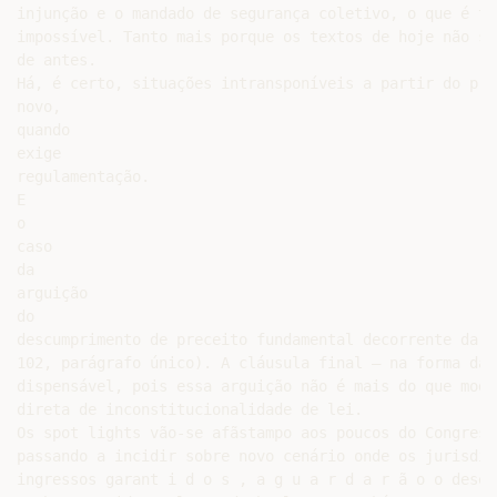
injunção e o mandado de segurança coletivo, o que é ta
impossível. Tanto mais porque os textos de hoje não sã
de antes.

Há, é certo, situações intransponíveis a partir do pró
novo,

quando

exige

regulamentação.

E

o

caso

da

arguição

do

descumprimento de preceito fundamental decorrente da C
102, parágrafo único). A cláusula final — na forma da 
dispensável, pois essa arguição não é mais do que moda
direta de inconstitucionalidade de lei.

Os spot lights vão-se afãstampo aos poucos do Congresso
passando a incidir sobre novo cenário onde os jurisdic
ingressos garant i d o s , a g u a r d a r ã o o desemp