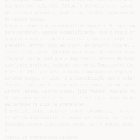
das questões difíceis. Enfim, o derrotismo em torno da
de uma nova panaceia, dado o seu caráter injuncional, 
do habeas corpus.

Louvo a firmeza do presidente do Supremo. E fico com el
para ponderar, apenas exemplificando, que o nosso prim
segurança nasceu sem lei ordinária que o disciplinasse
preceito, entrou logo em vigor, ex proprio vigore. As 
foram feitas pelo figurino processual do habeas corpus
traçados assim, até que o deputado Alcântara Machado o
excelente projeto, segundo nos conta Temístocles Cavalc
A Lei n° 191, que disciplinava o mandado de segurança,

somente surgiu em 1936. E a Constituição que o criara 
Durante todo aquele tempo não se deixou, porém, de uti
Lembra, ainda, Castro Nunes, juiz federal naquele temp
de qualquer critério, sem lei e sem rito, desafiando a
em verdadeira onda de pretensões.

É preciso, pois, assentar teses fundamentais, como dizi
critérios doutrinários a seguir na solução dos casos. 
doutrina desses institutos novos, com o habeas data, o
2

Depois do Pentecostes Cívicos
