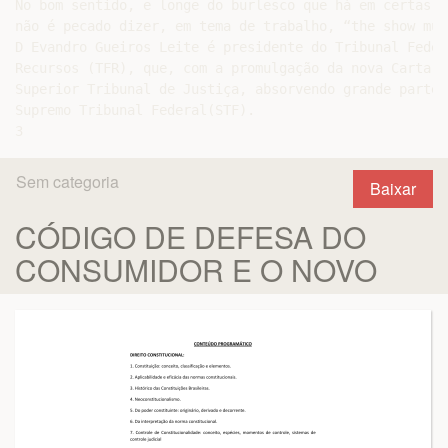
No bom sentido, e longe do burlesco que há em certas me
não é pecado dizer, em tema de trabalho, “the show mus
D Evandro Gueiros Leite é presidente do Tribunal Federa
Recursos (TFR), que, com a promulgação da nova Carta, 
Superior Tribunal de Justiça, absorvendo grande parte 
Supremo Tribunal Federal(STF).

Sem categoria
Baixar
CÓDIGO DE DEFESA DO
CONSUMIDOR E O NOVO