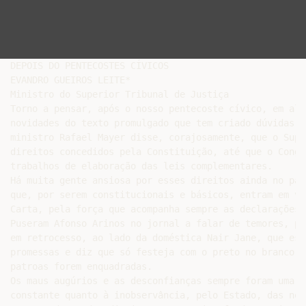
DEPOIS DO PENTECOSTES CÍVICOS

EVANDRO GUEIROS LEITE*

Ministro do Superior Tribunal de Justiça

Torno a pensar, após o nosso pentecoste cívico, em algu
novidades do texto promulgado que tem criado dúvidas, 
ministro Rafael Mayer disse, corajosamente, que o Supr
direitos concedidos pela Constituição, até que o Congr
trabalhos de elaboração das leis complementares.

Há muita gente ansiosa por esses direitos ainda no pape
que, por serem constitucionais e básicos, entram em vi
Carta, pela força que acompanha sempre as declarações 
Puseram Afonso Arinos no jornal a falar de temores, pen
em retrocesso, ao lado da doméstica Nair Jane, que est
promessas e diz que só festeja com o preto no branco, 
patroas forem enquadradas.

Os maus augúrios e as desconfianças sempre foram uma

constante quanto à inobservância, pelo Estado, das nor