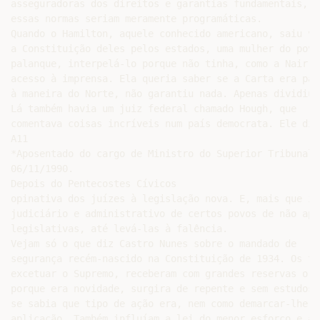
asseguradoras dos direitos e garantias fundamentais, s
essas normas seriam meramente programáticas.

Quando o Hamilton, aquele conhecido americano, saiu ven
a Constituição deles pelos estados, uma mulher do povo
palanque, interpelá-lo porque não tinha, como a Nair J
acesso à imprensa. Ela queria saber se a Carta era par
à maneira do Norte, não garantiu nada. Apenas dividiu 
Lá também havia um juiz federal chamado Hough, que

comentava coisas incríveis num país democrata. Ele diz
A11

*Aposentado do cargo de Ministro do Superior Tribunal 
06/11/1990.

Depois do Pentecostes Cívicos

opinativa dos juízes à legislação nova. E, mais que is
judiciário e administrativo de certos povos de não apl
legislativas, até levá-las à falência.

Vejam só o que diz Castro Nunes sobre o mandado de

segurança recém-nascido na Constituição de 1934. Os tr
excetuar o Supremo, receberam com grandes reservas o n
porque era novidade, surgira de repente e sem estudos 
se sabia que tipo de ação era, nem como demarcar-lhe o
aplicação. Também influíam a lei do menor esforço e a 