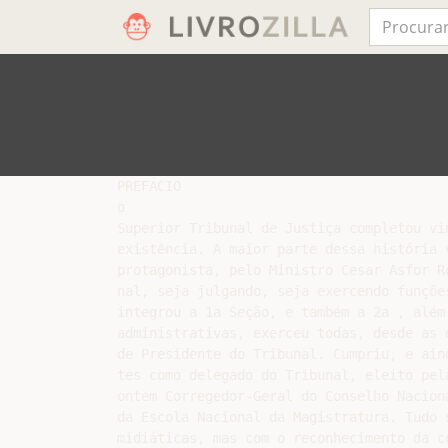
PREFÁCIO

o

Superior Tribunal de Justiça completou vin
existência. A maior parte dessa história 
protagonista, pelo Ministro Cesar Asfor Ro
nal, seja julgando, seja exercendo funçõe
integrou a 1a Seção, e também a 2a , além
administrativas, exerceu todas, desde as 
de Presidente do Tribunal. Cumpriu, e aind
tes como delegado do Tribunal, eleito pel
ontem Corregedor-Geral do Conselho Nacion
da Escola Nacional da Magistratura. Tudo 
midiáticas, mas com o reconhecimento da co