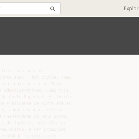
Explor
te e três anos de

vinte anos - foi vivida, como

cha, hoje Decano do Tribu­

s administrativas. Como juiz,

 da Corte Especial. As funções

de Presidente de Turma até as

a, cumpre funções relevan­

a unanimidade de seus pares,

al de Justiça, hoje Diretor

sem alarde, e sem promoções

munidade jurídica pela
