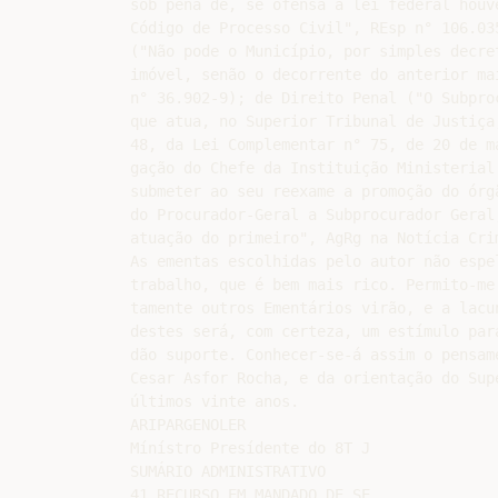
sob pena de, se ofensa à lei federal houv
Código de Processo Civil", REsp n° 106.03
("Não pode o Município, por simples decre
imóvel, senão o decorrente do anterior ma
n° 36.902-9); de Direito Penal ("O Subpro
que atua, no Superior Tribunal de Justiça
48, da Lei Complementar n° 75, de 20 de ma
gação do Chefe da Instituição Ministerial
submeter ao seu reexame a promoção do órgã
do Procurador-Geral a Subprocurador Geral
atuação do primeiro", AgRg na Notícia Crim
As ementas escolhidas pelo autor não espel
trabalho, que é bem mais rico. Permito-me 
tamente outros Ementários virão, e a lacu
destes será, com certeza, um estímulo par
dão suporte. Conhecer-se-á assim o pensame
Cesar Asfor Rocha, e da orientação do Sup
últimos vinte anos.

ARIPARGENOLER

Mínístro Presídente do 8T J

SUMÁRIO ADMINISTRATIVO

41 RECURSO EM MANDADO DE SE
