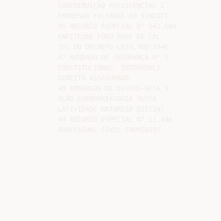
CONTRIBUiÇÃO ASSISTENCIAL I

EMPRESAS FILIADAS AO SINDICI

45 RECURSO ESPECIAL N° 642.604

ENFITEUSE FORO BASE DE CÁL'

101 DO DECRETO-LEI9,760!194€

47 MANDADO DE SEGURANÇA N° 2.

CONSTITUCIONAL, INTERVENÇi

DIREITO ASSEGURADO

48 EMBARGOS DE DIVERG~NClA 8

AÇÃO EXPROPRIATÓRIA JUSTA

LATIVIDADE NATUREZA DISTINl

49 RECURSO ESPECIAL N° 11.346­
