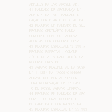
ADMINISTRATIVO APOSENTAD(

41 MANDADO DE SEGURANÇA N° .

ADMINISTRATIVO, MANDADO DI

CAÇÃO POR DIÁRIO OFICIAL DA

42 RECURSO EM MANDADO DE SEI

RECURSO ORDINÁRIO MANDA

CONCURSO PÚBLICO, APROVA'

ABERTAS POR CONCURSO POSo

43 RECURSO ESPECIALN°1.198.a

RECURSO ESPECIAL. CONCUR~

cíCIO DE ATIVIDADE JURíDICA

RECURSO PROVIDO,

43 AGRAVO REGIMENTAL NA SUSP

N° 1.135/ MA (2009/0194966­

AGRAVO REGIMENTAL SUSPEN~

TURA REPROVAÇÃO EM 2" FASE

TO DE POSSE AGRAVO IMPROVI

44 RECURSO EM MANDADO DE SEG

CONSTITUCIONAL RECURSO H

DE CANDIDATO POR RAZÕES NÃ'

45 RECURSO ESPECIAL N° 55.983-'
