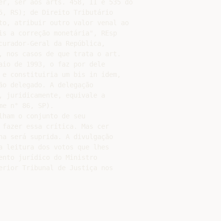
er, ser aos arts. 458, II e 535 do

5, RS); de Direito Tributário

to, atribuir outro valor venal ao

is a correção monetária", REsp

curador-Geral da República,

, nos casos de que trata o art.

io de 1993, o faz por dele­

 e constituiria um bis in idem,

o delegado. A delegação

, juridicamente, equivale a

e n° 86, SP).

ham o conjunto de seu

fazer essa crítica. Mas cer­

na será suprida. A divulgação

a leitura dos votos que lhes

nto jurídico do Ministro

erior Tribunal de Justiça nos
