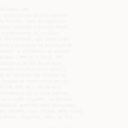
alidade; uma

s estatísticos do juiz operoso

do direito. Aqui há capítulos

neste incluído o Direito Penal.

"O afastamento do servidor

a lei estadual, que teria sido

onta o princípio da presunção de

impedir a influência do acusado

gitada", RMS n° 1.711-4, PR).

titutos próprios de Direito

amento concedido pelo banco à

ão de edifício não alcança as

recebeu da construtora em tro­

n° 146.659, MG); de Direito

stionamento só se acha suprido,

 se o órgão julgador, ao decidir

ntado as questões nele veiculadas,

ge; SALOMÃO, Luiz Felipe; MAIA FILHO,

o Preto : Migalhas, 2012. p. 5-6.
