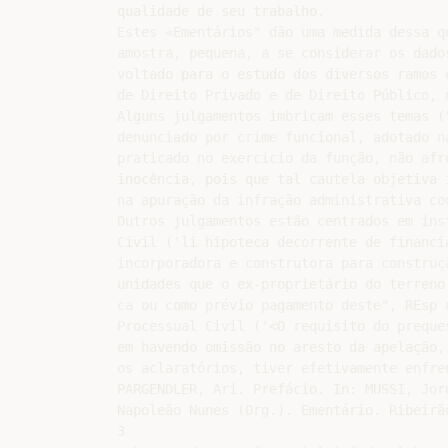
qualidade de seu trabalho.

Estes «Ementários" dão uma medida dessa qu
amostra, pequena, a se considerar os dado
voltado para o estudo dos diversos ramos 
de Direito Privado e de Direito Público, 
Alguns julgamentos imbricam esses temas (
denunciado por crime funcional, adotado n
praticado no exercício da função, não afr
inocência, pois que tal cautela objetiva 
na apuração da infração administrativa co
Outros julgamentos estão centrados em ins
Civil ('li hipoteca decorrente de financi
incorporadora e construtora para construç
unidades que o ex-proprietário do terreno 
ca ou como prévio pagamento deste", REsp 
Processual Civil ('<O requisito do preque
em havendo omissão no aresto da apelação,
os aclaratórios, tiver efetivamente enfre
PARGENDLER, Ari. Prefácio. In: MUSSI, Jor
Napoleão Nunes (Org.). Ementário. Ribeirã
3
