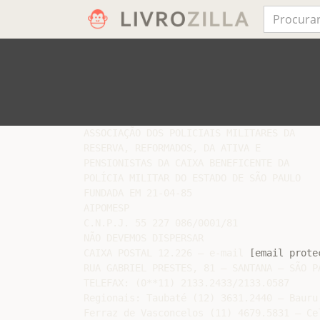
ASSOCIAÇÃO DOS POLICIAIS MILITARES DA

RESERVA, REFORMADOS, DA ATIVA E

PENSIONISTAS DA CAIXA BENEFICENTE DA

POLÍCIA MILITAR DO ESTADO DE SÃO PAULO

FUNDADA EM 21-04-85

AIPOMESP

C.N.P.J. 55 227 086/0001/81

NÃO DEVEMOS DISPERSAR

CAIXA POSTAL 12.226 – e-mail 
[email prote
RUA GABRIEL PRESTES, 81 – SANTANA – SÃO PA
TELEFAX: (0**11) 2133.2433/2133.0587

Regionais: Taubaté (12) 3631.2440 – Bauru
Ferraz de Vasconcelos (11) 4679.5831 – Ce