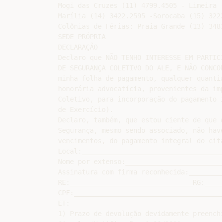
Mogi das Cruzes (11) 4799.4505 - Limeira 
Marília (14) 3422.2595 -Sorocaba (15) 322
Colônias de Férias: Praia Grande (13) 348
SEDE PRÓPRIA

DECLARAÇÃO

Declaro que NÃO TENHO INTERESSE EM PARTICI
DE SEGURANÇA COLETIVO DO ALE, E NÃO CONCO
minha folha de pagamento, qualquer quanti
honorária advocatícia, provenientes da im
Coletivo, para incorporação do pagamento 
de Exercício).

Declaro, também, que estou ciente de que 
Segurança, mesmo sendo associado, não hav
vencimentos, do pagamento integral do cita
Local:___________________________________
Nome por extenso:________________________
Assinatura com firma reconhecida:________
RE:_______________________________RG:____
CPF:_____________________________________
ET:

1) Prazo de devolução devidamente preench