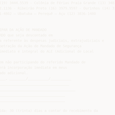
(19) 3444.5539 - Colônia de Férias Praia Grande (13) 3481
2.1136 - Ribeirão Preto (16) 3979.9597 - Ourinhos (14) 33
1-4802 – Ubatuba – Perequê – Açu (12) 3836-1480

PAR DA AÇÃO DE MANDADO

RDO que seja descontado em

a referente às despesas judiciais, extrajudiciais e

petração da Ação de Mandado de Segurança

imediato e integral do ALE (Adicional de Local

em não participando do referido Mandado de

erá incorporação imediata em meus

do adicional.

___, ________/__________/__________

__________________________________

_____________________________________

________________________________

________________________________

ida: 30 (trinta) dias a contar do recebimento da
