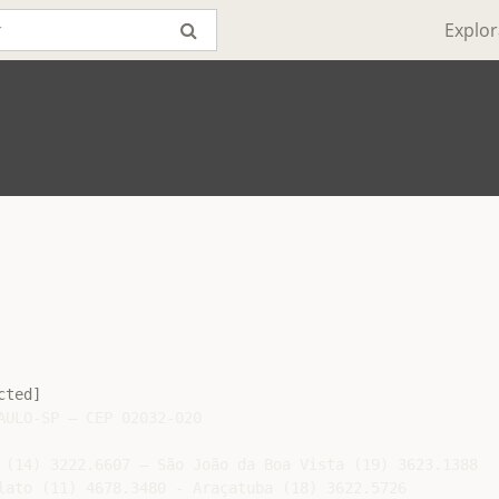
Explor
cted]
ULO-SP – CEP 02032-020

 (14) 3222.6607 – São João da Boa Vista (19) 3623.1388

lato (11) 4678.3480 - Araçatuba (18) 3622.5726
