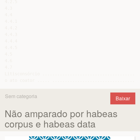
4.2.5

4.3

4.4

4.4.1

4.4.2

4.4.3

4.4.4

4.4.5

4.5

4.6

4.7

Litisconsórcio .......................................
o ato coator ..... ...................................
Sem categoria
Baixar
Não amparado por habeas
corpus e habeas data