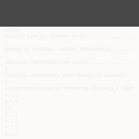
SUMÁRIO

PREFÁCIO Carolina Zancaner Zockun ....................
1

MANDADO DE SEGURANÇA - NOÇÕES INTRODUTÓRIAS ........ 1
2

CONCEITOS FUNDAMENTAIS PROCESSUAIS ...................
3

CONCEITOS FUNDAMENTAIS SOBRE MANDADO DE SEGURANÇA ....
4

LEGITIMIDADE PASSIVA EM MANDADO DE SEGURANÇA E AUTORID
4.1.3

4.1.4

4.2

4.2.1

4.2.2

4.2.3

4.2.4
