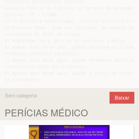
Secretaria de Concursos Públicos

Concurso Público de Ingresso na Carreira de Delegado de
Polícia – DP – I/2000

62) A necropsia médico-legal, conforme preceitua o Códi
de Processo Penal, pode ser realizada, do momento da

constatação do óbito da vítima:

a) a qualquer hora, pois já se constatou a morte;

b) apenas duas horas após, quando aparecem os últimos

fenômenos abióticos imediatos;

c) apenas seis horas após, quando fenômenos abióticos

consecutivos estão bem evidentes;

d) apenas doze horas após, quando o início da putrefaçã
Sem categoria
Baixar
PERÍCIAS MÉDICO