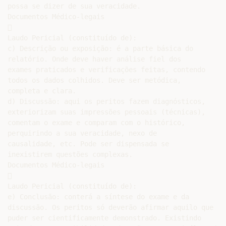
possa se dizer de sua veracidade.

Documentos Médico-legais



Laudo Pericial (constituído de):

c) Descrição ou exposição: é a parte básica do

relatório. Onde deve haver análise fiel dos

exames praticados e verificações feitas, contendo

todos os dados colhidos. Deve ser metódica,

completa e clara.

d) Discussão: aqui os peritos fazem diagnósticos,

exteriorizam suas impressões pessoais (técnicas),

comentam o exame e comparam com o histórico,

perquirindo a sua veracidade, nexo de

causalidade, etc. Pode ser dispensada se

inexistirem questões complexas.

Documentos Médico-legais



Laudo Pericial (constituído de):

e) Conclusão: conterá a síntese do exame e da

discussão. Os peritos só deverão afirmar aquilo que

puder ser cientificamente demonstrado. Existindo
