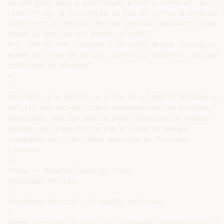
um ato pelo qual a autoridade procura conhecer, por me
científicos, a existência ou não de certos acontecimen
interferir na decisão de uma questão judiciária ligada
homem ou que com ele tenha relação”.

Art. 158 do CPP: “Quando a infração deixar vestígios, 
exame de corpo de delito, direto ou indireto, não pode
confissão do acusado”.

•

•

Vestígio: é o rastro, a pista ou o indício deixado por
delitos que deixam sinais aparentes da sua prática, co
homicídio, uma vez que se pode visualizar o cadáver. O
deixam, tal como ocorre com o crime de ameaça.

Consequência => Nulidade absoluta do Processo.

Conceito



Prova => Materialidade do Crime

Atividade Pericial



Atividade Pericial – Produção de Provas



PROVA (Tourinho Filho): “É o elemento demonstrativo da