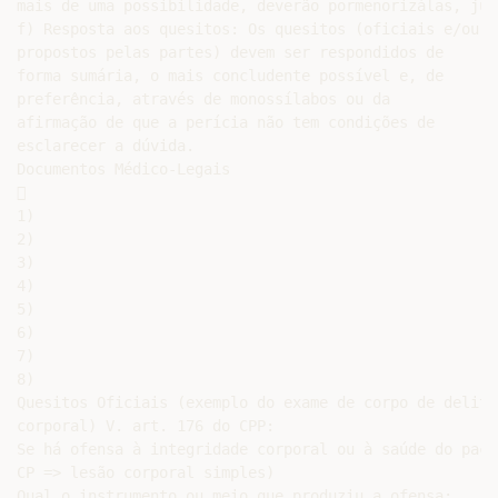
mais de uma possibilidade, deverão pormenorizálas, jun
f) Resposta aos quesitos: Os quesitos (oficiais e/ou

propostos pelas partes) devem ser respondidos de

forma sumária, o mais concludente possível e, de

preferência, através de monossílabos ou da

afirmação de que a perícia não tem condições de

esclarecer a dúvida.

Documentos Médico-Legais



1)

2)

3)

4)

5)

6)

7)

8)

Quesitos Oficiais (exemplo do exame de corpo de delito
corporal) V. art. 176 do CPP:

Se há ofensa à integridade corporal ou à saúde do paci
CP => lesão corporal simples)

Qual o instrumento ou meio que produziu a ofensa;
