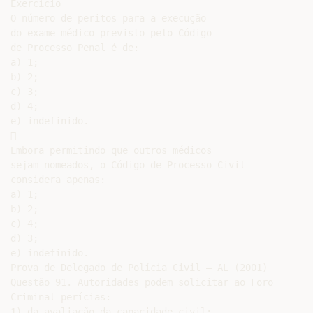
Exercício

O número de peritos para a execução

do exame médico previsto pelo Código

de Processo Penal é de:

a) 1;

b) 2;

c) 3;

d) 4;

e) indefinido.



Embora permitindo que outros médicos

sejam nomeados, o Código de Processo Civil

considera apenas:

a) 1;

b) 2;

c) 4;

d) 3;

e) indefinido.

Prova de Delegado de Polícia Civil – AL (2001)

Questão 91. Autoridades podem solicitar ao Foro

Criminal perícias:

1) da avaliação da capacidade civil;
