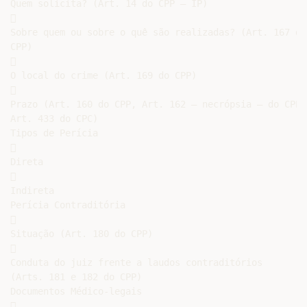
Quem solicita? (Art. 14 do CPP – IP)



Sobre quem ou sobre o quê são realizadas? (Art. 167 do

CPP)



O local do crime (Art. 169 do CPP)



Prazo (Art. 160 do CPP, Art. 162 – necrópsia – do CPP,

Art. 433 do CPC)

Tipos de Perícia



Direta



Indireta

Perícia Contraditória



Situação (Art. 180 do CPP)



Conduta do juiz frente a laudos contraditórios

(Arts. 181 e 182 do CPP)

Documentos Médico-legais


