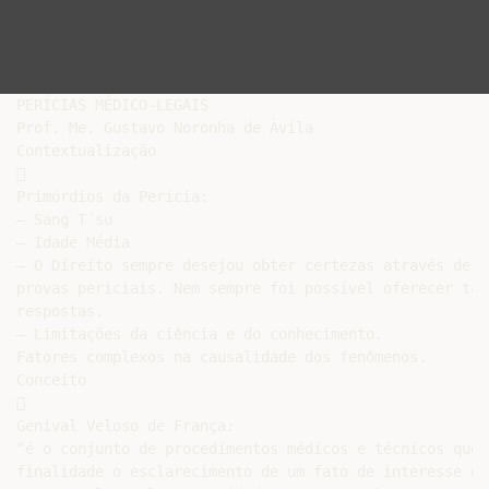
PERÍCIAS MÉDICO-LEGAIS

Prof. Me. Gustavo Noronha de Ávila

Contextualização



Primórdios da Perícia:

– Sang T´su

– Idade Média

– O Direito sempre desejou obter certezas através de

provas periciais. Nem sempre foi possível oferecer tais
respostas.

– Limitações da ciência e do conhecimento.

Fatores complexos na causalidade dos fenômenos.

Conceito



Genival Veloso de França:

“é o conjunto de procedimentos médicos e técnicos que 
finalidade o esclarecimento de um fato de interesse da