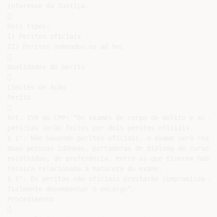
interesse da Justiça.



Dois tipos:

I) Peritos oficiais

II) Peritos nomeados ou ad hoc



Qualidades do perito



Limites de Ação

Perito



Art. 159 do CPP: “Os exames de corpo de delito e as out
perícias serão feitos por dois peritos oficiais.

§ 1°: Não havendo peritos oficiais, o exame será reali
duas pessoas idôneas, portadoras de diploma de curso s
escolhidas, de preferência, entre as que tiverem habili
técnica relacionada à natureza do exame.

§ 2°: Os peritos não oficiais prestarão compromisso de 
fielmente desempenhar o encargo”.

Procedimento


