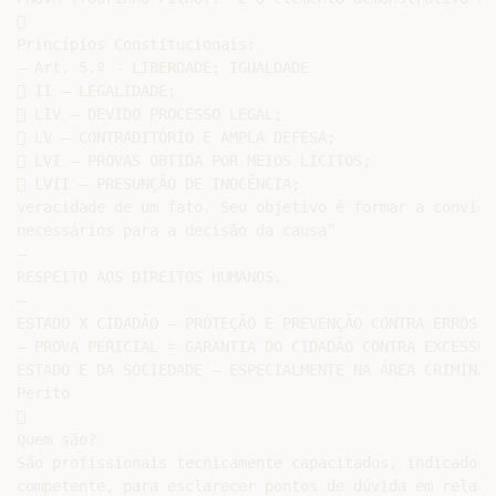


Princípios Constitucionais:

– Art. 5.º - LIBERDADE; IGUALDADE

 II – LEGALIDADE;

 LIV – DEVIDO PROCESSO LEGAL;

 LV – CONTRADITÓRIO E AMPLA DEFESA;

 LVI – PROVAS ÓBTIDA POR MEIOS LÍCITOS;

 LVII – PRESUNÇÃO DE INOCÊNCIA;

veracidade de um fato. Seu objetivo é formar a convicç
necessários para a decisão da causa”

–

RESPEITO AOS DIREITOS HUMANOS.

–

ESTADO X CIDADÃO – PROTEÇÃO E PREVENÇÃO CONTRA ERROS J
– PROVA PERICIAL = GARANTIA DO CIDADÃO CONTRA EXCESSOS 
ESTADO E DA SOCIEDADE – ESPECIALMENTE NA ÁREA CRIMINAL

Perito



Quem são?

São profissionais tecnicamente capacitados, indicados 
competente, para esclarecer pontos de dúvida em relaçã