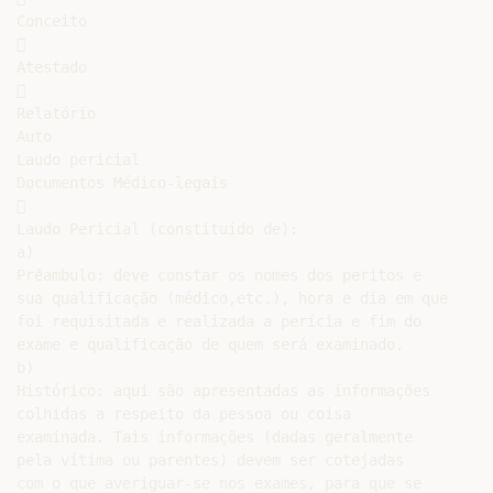
Conceito



Atestado



Relatório

Auto

Laudo pericial

Documentos Médico-legais



Laudo Pericial (constituído de):

a)

Prêambulo: deve constar os nomes dos peritos e

sua qualificação (médico,etc.), hora e dia em que

foi requisitada e realizada a perícia e fim do

exame e qualificação de quem será examinado.

b)

Histórico: aqui são apresentadas as informações

colhidas a respeito da pessoa ou coisa

examinada. Tais informações (dadas geralmente

pela vítima ou parentes) devem ser cotejadas

com o que averiguar-se nos exames, para que se
