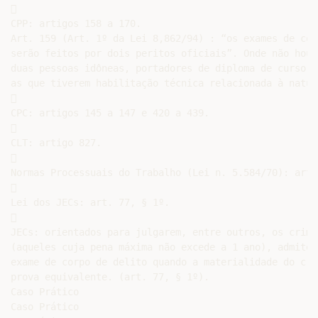


CPP: artigos 158 a 170.

Art. 159 (Art. 1º da Lei 8,862/94) : “os exames de cor
serão feitos por dois peritos oficiais”. Onde não houv
duas pessoas idôneas, portadores de diploma de curso s
as que tiverem habilitação técnica relacionada à natur


CPC: artigos 145 a 147 e 420 a 439.



CLT: artigo 827.



Normas Processuais do Trabalho (Lei n. 5.584/70): art. 


Lei dos JECs: art. 77, § 1º.



JECs: orientados para julgarem, entre outros, os crime
(aqueles cuja pena máxima não excede a 1 ano), admite-
exame de corpo de delito quando a materialidade do cri
prova equivalente. (art. 77, § 1º).

Caso Prático

Caso Prático
