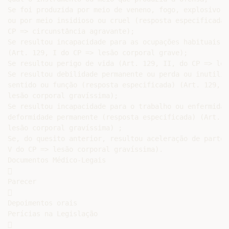
Se foi produzida por meio de veneno, fogo, explosivo, 
ou por meio insidioso ou cruel (resposta especificada)
CP => circunstância agravante);

Se resultou incapacidade para as ocupações habituais p
(Art. 129, I do CP => lesão corporal grave);

Se resultou perigo de vida (Art. 129, II, do CP => les
Se resultou debilidade permanente ou perda ou inutiliz
sentido ou função (resposta especificada) (Art. 129, I
lesão corporal gravíssima);

Se resultou incapacidade para o trabalho ou enfermidad
deformidade permanente (resposta especificada) (Art. 1
lesão corporal gravíssima) ;

Se, do quesito anterior, resultou aceleração de parto 
V do CP => lesão corporal gravíssima).

Documentos Médico-Legais



Parecer



Depoimentos orais

Perícias na Legislação


