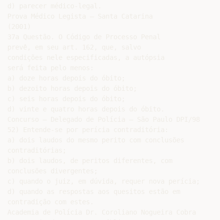
d) parecer médico-legal.

Prova Médico Legista – Santa Catarina

(2001)

37a Questão. O Código de Processo Penal

prevê, em seu art. 162, que, salvo

condições nele especificadas, a autópsia

será feita pelo menos:

a) doze horas depois do óbito;

b) dezoito horas depois do óbito;

c) seis horas depois do óbito;

d) vinte e quatro horas depois do óbito.

Concurso – Delegado de Polícia – São Paulo DPI/98

52) Entende-se por perícia contraditória:

a) dois laudos do mesmo perito com conclusões

contraditórias;

b) dois laudos, de peritos diferentes, com

conclusões divergentes;

c) quando o juiz, em dúvida, requer nova perícia;

d) quando as respostas aos quesitos estão em

contradição com estes.

Academia de Polícia Dr. Coroliano Nogueira Cobra
