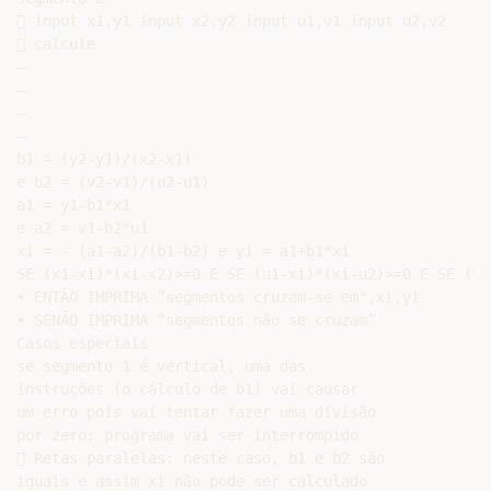
 input x1,y1 input x2,y2 input u1,v1 input u2,v2

 calcule

–

–

–

–

b1 = (y2-y1)/(x2-x1)

e b2 = (v2-v1)/(u2-u1)

a1 = y1-b1*x1

e a2 = v1-b2*u1

xi = - (a1-a2)/(b1-b2) e yi = a1+b1*xi

SE (x1-xi)*(xi-x2)>=0 E SE (u1-xi)*(xi-u2)>=0 E SE (y1
• ENTÃO IMPRIMA “segmentos cruzam-se em",xi,yi

• SENÃO IMPRIMA “segmentos não se cruzam”

Casos especiais

se segmento 1 é vertical, uma das

instruções (o cálculo de b1) vai causar

um erro pois vai tentar fazer uma divisão

por zero: programa vai ser interrompido

 Retas paralelas: neste caso, b1 e b2 são

iguais e assim xi não pode ser calculado
