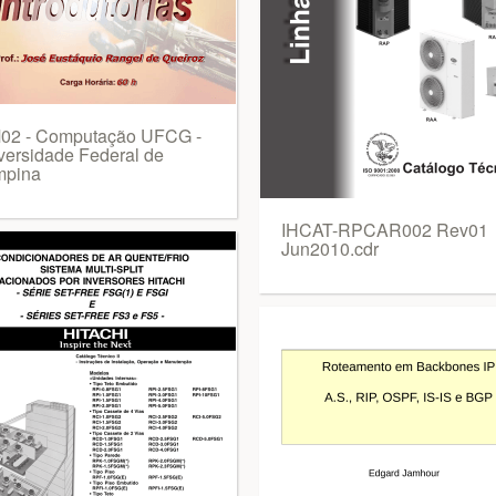
02 - Computação UFCG -
versidade Federal de
pina
IHCAT-RPCAR002 Rev01
Jun2010.cdr