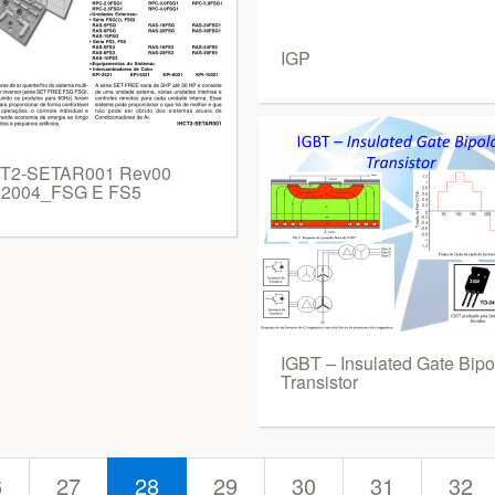
IGP
T2-SETAR001 Rev00
2004_FSG E FS5
IGBT – Insulated Gate Bipo
Transistor
6
27
28
29
30
31
32