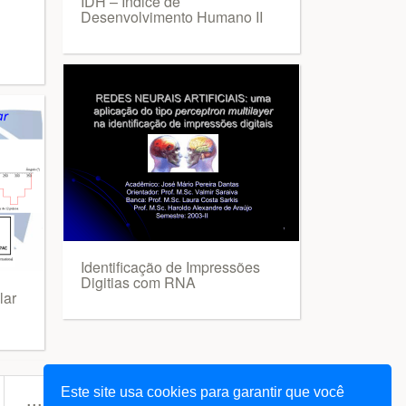
IDH – Índice de
Desenvolvimento Humano II
Identificação de Impressões
Digitias com RNA
lar
Este site usa cookies para garantir que você
next
... 578
»