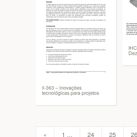
IHC
Dez
ii-363 – inovações
tecnológicas para projetos
prev
«
1 ...
24
25
2