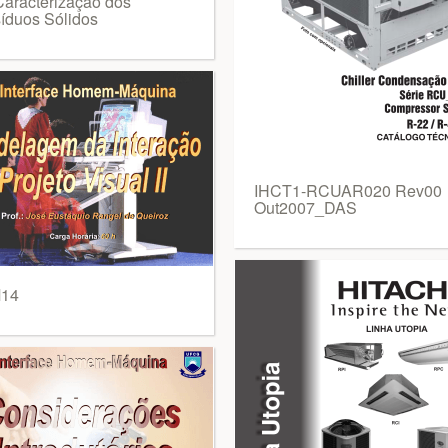
 Caracterização dos
íduos Sólidos
IHCT1-RCUAR020 Rev00
Out2007_DAS
14