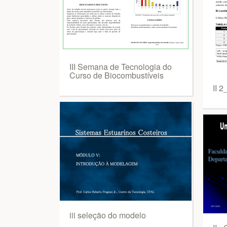
III Semana de Tecnologia do
Curso de Biocombustíveis
II 
iii seleção do modelo