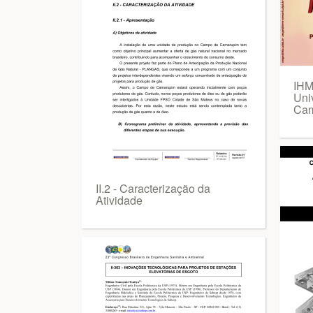
IHM
Uni
Cam
II.2 - Caracterização da
Atividade