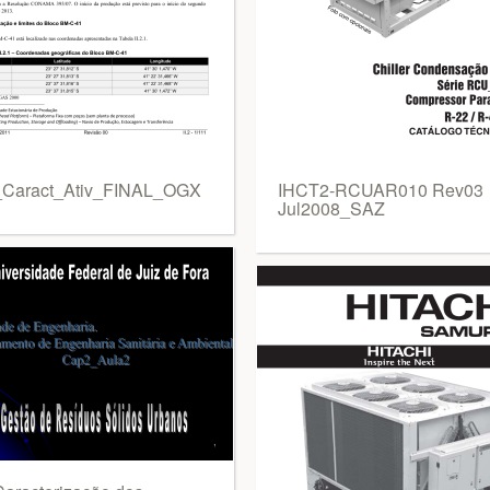
2_Caract_Ativ_FINAL_OGX
IHCT2-RCUAR010 Rev03
Jul2008_SAZ