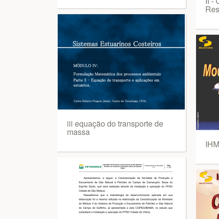
II -
Res
iii equação do transporte de
massa
IHM