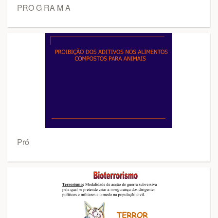
PRO G RA M A
Pró