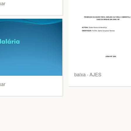
xar
baixa - AJES
xar