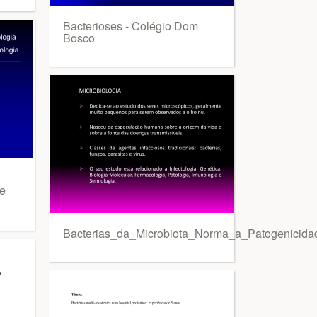
Bacterioses - Colégio Dom
Bosco
 e
Bacterias_da_Microbiota_Norma_a_Patogenicida