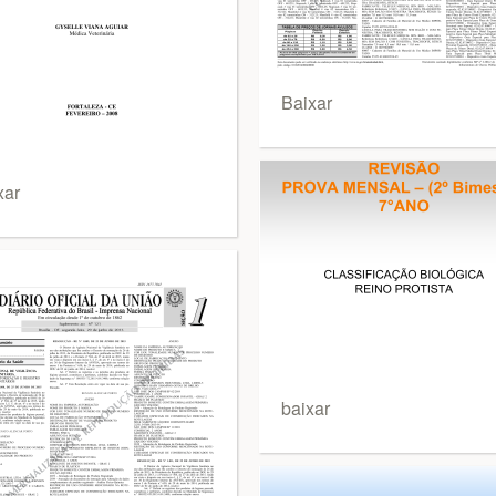
Baixar
xar
baixar