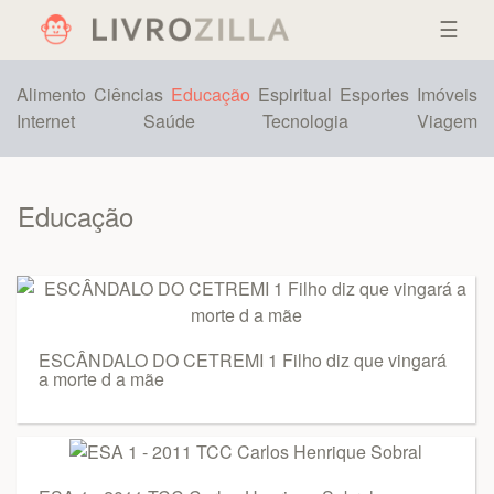
☰
Alimento
Ciências
Educação
Espiritual
Esportes
Imóveis
Internet
Saúde
Tecnologia
Viagem
Educação
ESCÂNDALO DO CETREMI 1 Filho diz que vingará
a morte d a mãe