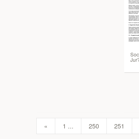
Soc
Jur
prev
«
1 ...
250
251