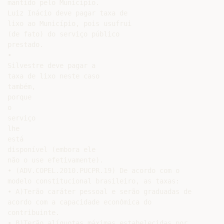
mantido pelo Município.

Luiz Inácio deve pagar taxa de

lixo ao Município, pois usufrui

(de fato) do serviço público

prestado.

•

Silvestre deve pagar a

taxa de lixo neste caso

também,

porque

o

serviço

lhe

está

disponível (embora ele

não o use efetivamente).

• (ADV.COPEL.2010.PUCPR.19) De acordo com o

modelo constitucional brasileiro, as taxas:

• A)Terão caráter pessoal e serão graduadas de

acordo com a capacidade econômica do

contribuinte.

• B)Terão alíquotas máximas estabelecidas por
