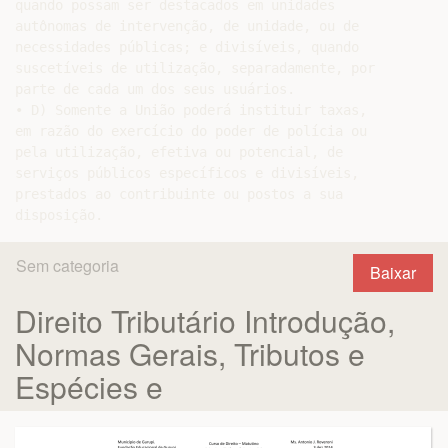
quando possam ser destacados em unidades

autônomas de intervenção, de unidade, ou de

necessidades públicas; e divisíveis, quando

suscetíveis de utilização, separadamente, por

parte de cada um dos seus usuários.

• D) Somente a União poderá instituir taxas,

em razão do exercício do poder de polícia ou

pela utilização, efetiva ou potencial, de

serviços públicos específicos e divisíveis,

prestados ao contribuinte ou postos a sua

Sem categoria
Baixar
Direito Tributário Introdução,
Normas Gerais, Tributos e
Espécies e