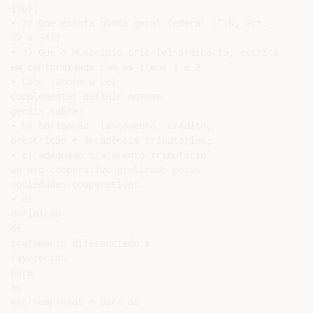
156);

• 2) Que exista norma geral federal (CTN, art.

32 a 34);

• 3) Que o Município crie lei ordinária, escrita

em conformidade com os itens 1 e 2

• Cabe também à Lei

Complementar definir normas

gerais sobre:

• b) obrigação, lançamento, crédito,

prescrição e decadência tributários;

• c) adequado tratamento tributário

ao ato cooperativo praticado pelas

sociedades cooperativas.

• d)

definição

de

tratamento diferenciado e

favorecido

para

as

microempresas e para as
