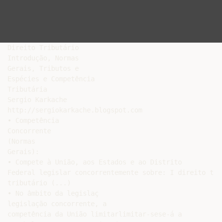
Direito Tributário

Introdução, Normas

Gerais, Tributos e

Espécies e Competência

Tributária

Sergio Karkache

http://sergiokarkache.blogspot.com

• Competência

Concorrente

(Normas

Gerais):

• Compete à União, aos Estados e ao Distrito

Federal legislar concorrentemente sobre: I direito trib
tributário (...)

• No âmbito da legislaç

legislação concorrente, a

competência da União limitarlimitar-sese-á a
