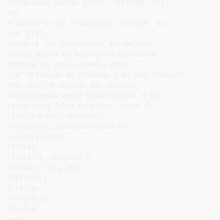
estabelecer normas gerais. (CF/1988, art.

24).

• Normas Gerais Tributárias (CF/1988, art.

146, III).

• Cabe à lei complementar estabelecer

normas gerais em matéria de legislação

tributária, especialmente sobre:

• a) definição de tributos e de suas espécies,

bem como, em relação aos impostos

discriminados nesta Constituição, a dos

respectivos fatos geradores, bases de

cálculo e contribuintes;

Ordenamento JurídicoTributário

1.Constituição

Federal,

Título VI, Capítulo 1

(artigos 145 a 162);

(CF/1988);

2.Código

Tributário

Nacional,

artigos
