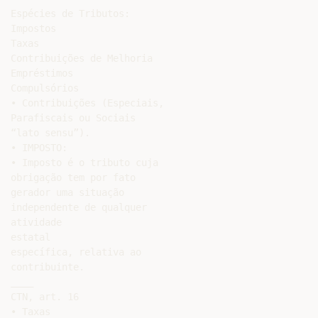
Espécies de Tributos:

Impostos

Taxas

Contribuições de Melhoria

Empréstimos

Compulsórios

• Contribuições (Especiais,

Parafiscais ou Sociais

“lato sensu”).

• IMPOSTO:

• Imposto é o tributo cuja

obrigação tem por fato

gerador uma situação

independente de qualquer

atividade

estatal

específica, relativa ao

contribuinte.

____

CTN, art. 16

• Taxas
