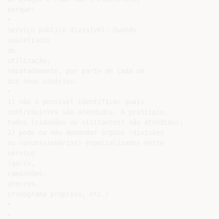
porque:

•

Serviço público divisível: Quando

suscetíveis

de

utilização,

separadamente, por parte de cada um

dos seus usuários.

•

1) não é possível identificar quais

contribuintes são atendidos. A princípio,

todos (cidadãos ou visitantes) são atendidos;

2) pode ou não demandar órgãos (divisões

ou concessionários) especializados neste

serviço

(garis,

caminhões,

aterros,

cronograma próprios, etc.)

•

•
