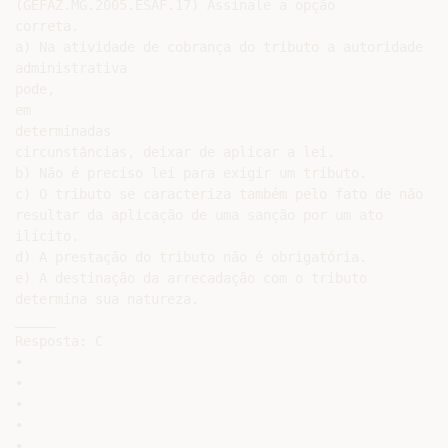
(GEFAZ.MG.2005.ESAF.17) Assinale a opção

correta.

a) Na atividade de cobrança do tributo a autoridade

administrativa

pode,

em

determinadas

circunstâncias, deixar de aplicar a lei.

b) Não é preciso lei para exigir um tributo.

c) O tributo se caracteriza também pelo fato de não

resultar da aplicação de uma sanção por um ato

ilícito.

d) A prestação do tributo não é obrigatória.

e) A destinação da arrecadação com o tributo

determina sua natureza.

_____

Resposta: C

•

•

•

•

•
