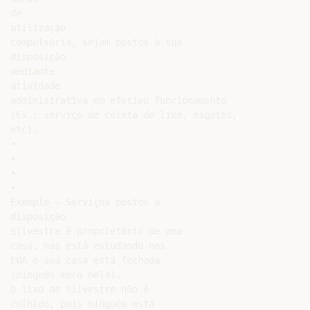
de

utilização

compulsória, sejam postos à sua

disposição

mediante

atividade

administrativa em efetivo funcionamento

(Ex.: serviço de coleta de lixo, esgotos,

etc).

•

•

•

•

Exemplo – Serviços postos a

disposição

Silvestre é proprietário de uma

casa, mas está estudando nos

EUA e sua casa está fechada

(ninguém mora nela).

O lixo de Silvestre não é

colhido, pois ninguém está
