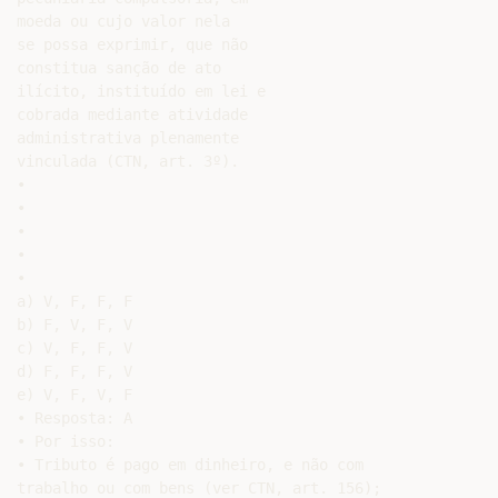
moeda ou cujo valor nela

se possa exprimir, que não

constitua sanção de ato

ilícito, instituído em lei e

cobrada mediante atividade

administrativa plenamente

vinculada (CTN, art. 3º).

•

•

•

•

•

a) V, F, F, F

b) F, V, F, V

c) V, F, F, V

d) F, F, F, V

e) V, F, V, F

• Resposta: A

• Por isso:

• Tributo é pago em dinheiro, e não com

trabalho ou com bens (ver CTN, art. 156);
