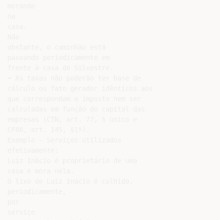
morando

na

casa.

Não

obstante, o caminhão está

passando periodicamente em

frente à casa de Silvestre.

• As taxas não poderão ter base de

cálculo ou fato gerador idênticos aos

que correspondam a imposto nem ser

calculadas em função do capital das

empresas (CTN, art. 77, § único e

CF88, art. 145, §1º).

Exemplo - Serviços utilizados

efetivamente:

Luiz Inácio é proprietário de uma

casa e mora nela.

O lixo de Luiz Inácio é colhido,

periodicamente,

por

serviço
