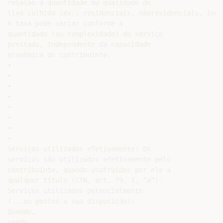
relação à quantidade ou qualidade de

lixo colhida (ex.: residenciais, nãoresidenciais, indu
A taxa pode variar conforme a

quantidade (ou complexidade) do serviço

prestado, independente da capacidade

econômica do contribuinte.

•

•

•

•

•

•

•

•

Serviços utilizados efetivamente: Os

serviços são utilizados efetivamente pelo

contribuinte, quando usufruídos por ele a

qualquer título (CTN, art. 79, I, “a”).

Serviços utilizados potencialmente

(...ou postos a sua disposição):

Quando,

sendo
