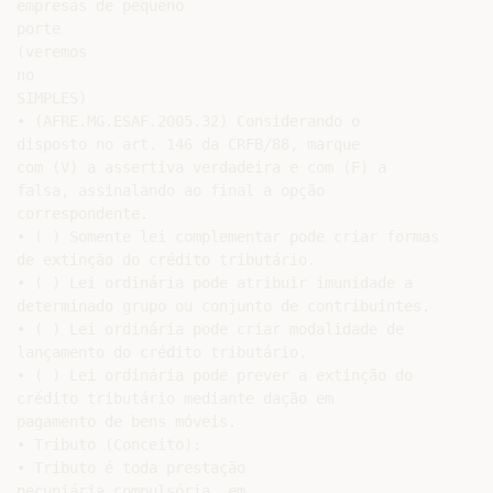
empresas de pequeno

porte

(veremos

no

SIMPLES)

• (AFRE.MG.ESAF.2005.32) Considerando o

disposto no art. 146 da CRFB/88, marque

com (V) a assertiva verdadeira e com (F) a

falsa, assinalando ao final a opção

correspondente.

• ( ) Somente lei complementar pode criar formas

de extinção do crédito tributário.

• ( ) Lei ordinária pode atribuir imunidade a

determinado grupo ou conjunto de contribuintes.

• ( ) Lei ordinária pode criar modalidade de

lançamento do crédito tributário.

• ( ) Lei ordinária pode prever a extinção do

crédito tributário mediante dação em

pagamento de bens móveis.

• Tributo (Conceito):

• Tributo é toda prestação

pecuniária compulsória, em
