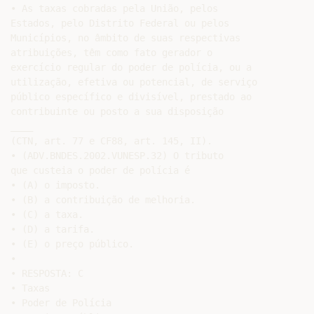
• As taxas cobradas pela União, pelos

Estados, pelo Distrito Federal ou pelos

Municípios, no âmbito de suas respectivas

atribuições, têm como fato gerador o

exercício regular do poder de polícia, ou a

utilização, efetiva ou potencial, de serviço

público específico e divisível, prestado ao

contribuinte ou posto a sua disposição

____

(CTN, art. 77 e CF88, art. 145, II).

• (ADV.BNDES.2002.VUNESP.32) O tributo

que custeia o poder de polícia é

• (A) o imposto.

• (B) a contribuição de melhoria.

• (C) a taxa.

• (D) a tarifa.

• (E) o preço público.

•

• RESPOSTA: C

• Taxas

• Poder de Polícia
