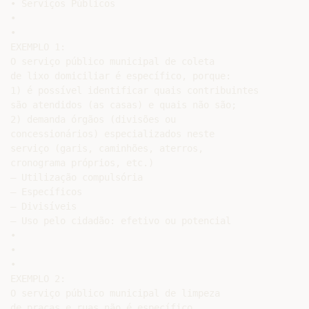
• Serviços Públicos

•

•

EXEMPLO 1:

O serviço público municipal de coleta

de lixo domiciliar é específico, porque:

1) é possível identificar quais contribuintes

são atendidos (as casas) e quais não são;

2) demanda órgãos (divisões ou

concessionários) especializados neste

serviço (garis, caminhões, aterros,

cronograma próprios, etc.)

– Utilização compulsória

– Específicos

– Divisíveis

– Uso pelo cidadão: efetivo ou potencial

•

•

•

EXEMPLO 2:

O serviço público municipal de limpeza

de praças e ruas não é específico,
