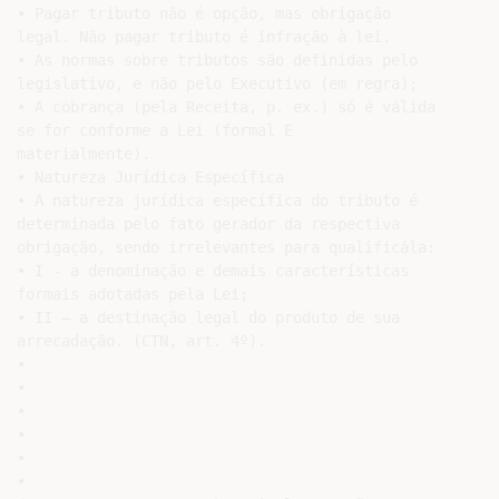
• Pagar tributo não é opção, mas obrigação

legal. Não pagar tributo é infração à lei.

• As normas sobre tributos são definidas pelo

legislativo, e não pelo Executivo (em regra);

• A cobrança (pela Receita, p. ex.) só é válida

se for conforme a Lei (formal E

materialmente).

• Natureza Jurídica Específica

• A natureza jurídica específica do tributo é

determinada pelo fato gerador da respectiva

obrigação, sendo irrelevantes para qualificála:

• I - a denominação e demais características

formais adotadas pela Lei;

• II – a destinação legal do produto de sua

arrecadação. (CTN, art. 4º).

•

•

•

•

•

•
