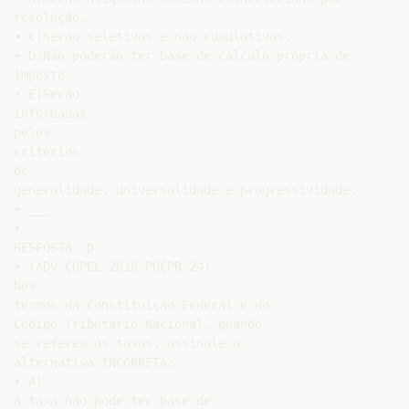
resolução.

• C)Serão seletivas e não cumulativas.

• D)Não poderão ter base de cálculo própria de

imposto.

• E)Serão

informadas

pelos

critérios

de

generalidade, universalidade e progressividade.

• ___

•

RESPOSTA: D

• (ADV.COPEL.2010.PUCPR.24)

Nos

termos da Constituição Federal e do

Código Tributário Nacional, quando

se referem às taxas, assinale a

alternativa INCORRETA:

• A)

A taxa não pode ter base de
