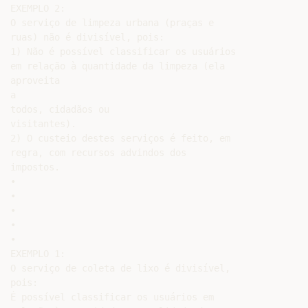
EXEMPLO 2:

O serviço de limpeza urbana (praças e

ruas) não é divisível, pois:

1) Não é possível classificar os usuários

em relação à quantidade da limpeza (ela

aproveita

a

todos, cidadãos ou

visitantes).

2) O custeio destes serviços é feito, em

regra, com recursos advindos dos

impostos.

•

•

•

•

•

EXEMPLO 1:

O serviço de coleta de lixo é divisível,

pois:

É possível classificar os usuários em
