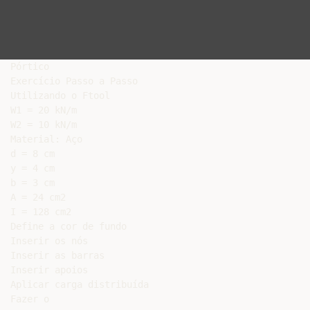
Pórtico

Exercício Passo a Passo

Utilizando o Ftool

W1 = 20 kN/m

W2 = 10 kN/m

Material: Aço

d = 8 cm

y = 4 cm

b = 3 cm

A = 24 cm2

I = 128 cm2

Define a cor de fundo

Inserir os nós

Inserir as barras

Inserir apoios

Aplicar carga distribuída

Fazer o
