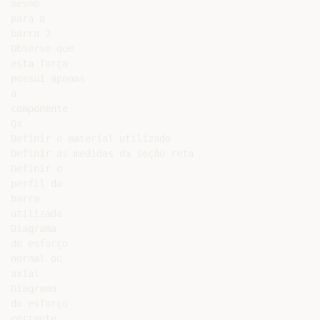
mesmo

para a

barra 2

Observe que

esta força

possui apenas

a

componente

Qx

Definir o material utilizado

Definir as medidas da seção reta

Definir o

perfil da

barra

utilizada

Diagrama

do esforço

normal ou

axial

Diagrama

do esforço

cortante
