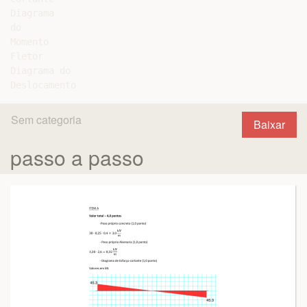
Diagrama

do

Momento

Fletor

Diagrama do

Sem categoria
Baixar
passo a passo