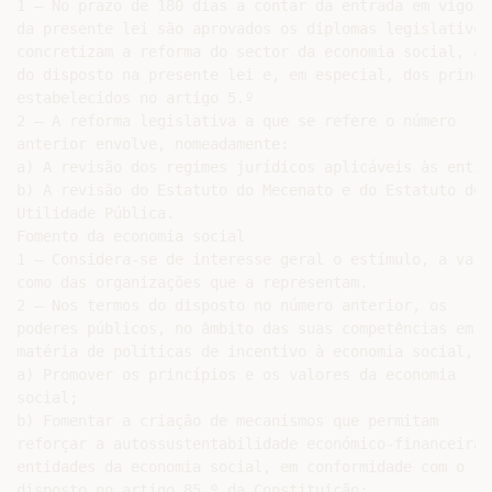
1 — No prazo de 180 dias a contar da entrada em vigor

da presente lei são aprovados os diplomas legislativos 
concretizam a reforma do sector da economia social, à l
do disposto na presente lei e, em especial, dos princíp
estabelecidos no artigo 5.º

2 — A reforma legislativa a que se refere o número

anterior envolve, nomeadamente:

a) A revisão dos regimes jurídicos aplicáveis às entid
b) A revisão do Estatuto do Mecenato e do Estatuto de

Utilidade Pública.

Fomento da economia social

1 — Considera-se de interesse geral o estímulo, a valo
como das organizações que a representam.

2 — Nos termos do disposto no número anterior, os

poderes públicos, no âmbito das suas competências em

matéria de políticas de incentivo à economia social, de
a) Promover os princípios e os valores da economia

social;

b) Fomentar a criação de mecanismos que permitam

reforçar a autossustentabilidade económico-financeira d
entidades da economia social, em conformidade com o

disposto no artigo 85.º da Constituição;
