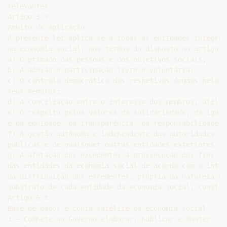
relevantes.

Artigo 3.º

Âmbito de aplicação

A presente lei aplica-se a todas as entidades integrada
na economia social, nos termos do disposto no artigo s
a) O primado das pessoas e dos objetivos sociais;

b) A adesão e participação livre e voluntária;

c) O controlo democrático dos respetivos órgãos pelos

seus membros;

d) A conciliação entre o interesse dos membros, utiliz
e) O respeito pelos valores da solidariedade, da igual
e da equidade, da transparência, da responsabilidade i
f) A gestão autónoma e independente das autoridades

públicas e de quaisquer outras entidades exteriores à 
g) A afetação dos excedentes à prossecução dos fins

das entidades da economia social de acordo com o inter
da distribuição dos excedentes, própria da natureza e d
substrato de cada entidade da economia social, constit
Artigo 6.º

Base de dados e conta satélite da economia social

1 — Compete ao Governo elaborar, publicar e manter
