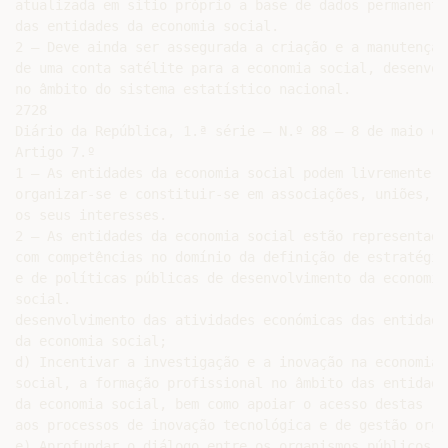
atualizada em sítio próprio a base de dados permanente

das entidades da economia social.

2 — Deve ainda ser assegurada a criação e a manutenção

de uma conta satélite para a economia social, desenvolv
no âmbito do sistema estatístico nacional.

2728

Diário da República, 1.ª série — N.º 88 — 8 de maio de 
Artigo 7.º

1 — As entidades da economia social podem livremente

organizar-se e constituir-se em associações, uniões, f
os seus interesses.

2 — As entidades da economia social estão representada
com competências no domínio da definição de estratégias
e de políticas públicas de desenvolvimento da economia

social.

desenvolvimento das atividades económicas das entidades
da economia social;

d) Incentivar a investigação e a inovação na economia

social, a formação profissional no âmbito das entidades
da economia social, bem como apoiar o acesso destas

aos processos de inovação tecnológica e de gestão orga
e) Aprofundar o diálogo entre os organismos públicos
