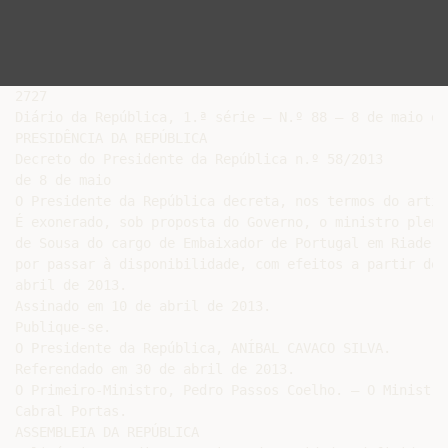
2727

Diário da República, 1.ª série — N.º 88 — 8 de maio de 
PRESIDÊNCIA DA REPÚBLICA

Decreto do Presidente da República n.º 58/2013

de 8 de maio

O Presidente da República decreta, nos termos do artig
É exonerado, sob proposta do Governo, o ministro pleni
de Sousa do cargo de Embaixador de Portugal em Riade,

por passar à disponibilidade, com efeitos a partir de 1
abril de 2013.

Assinado em 10 de abril de 2013.

Publique-se.

O Presidente da República, ANÍBAL CAVACO SILVA.

Referendado em 30 de abril de 2013.

O Primeiro-Ministro, Pedro Passos Coelho. — O Ministro
Cabral Portas.

ASSEMBLEIA DA REPÚBLICA
