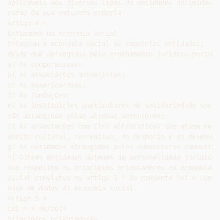
aplicáveis aos diversos tipos de entidades definidas em
razão da sua natureza própria.

Artigo 4.º

Entidades da economia social

Integram a economia social as seguintes entidades,

desde que abrangidas pelo ordenamento jurídico portuguê
a) As cooperativas;

b) As associações mutualistas;

c) As misericórdias;

d) As fundações;

e) As instituições particulares de solidariedade social
não abrangidas pelas alíneas anteriores;

f) As associações com fins altruísticos que atuem no

âmbito cultural, recreativo, do desporto e do desenvol
g) As entidades abrangidas pelos subsectores comunitár
h) Outras entidades dotadas de personalidade jurídica,

que respeitem os princípios orientadores da economia

social previstos no artigo 5.º da presente lei e conste
base de dados da economia social.

Artigo 5.º

Lei n.º 30/2013

Princípios orientadores
