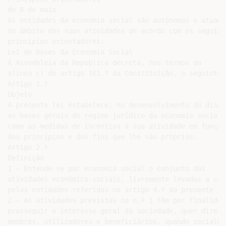
de 8 de maio

As entidades da economia social são autónomas e atuam

no âmbito das suas atividades de acordo com os seguinte
princípios orientadores:

Lei de Bases da Economia Social

A Assembleia da República decreta, nos termos da

alínea c) do artigo 161.º da Constituição, o seguinte:

Artigo 1.º

Objeto

A presente lei estabelece, no desenvolvimento do dispo
as bases gerais do regime jurídico da economia social, 
como as medidas de incentivo à sua atividade em função

dos princípios e dos fins que lhe são próprios.

Artigo 2.º

Definição

1 — Entende-se por economia social o conjunto das

atividades económico-sociais, livremente levadas a cabo
pelas entidades referidas no artigo 4.º da presente lei
2 — As atividades previstas no n.º 1 têm por finalidade
prosseguir o interesse geral da sociedade, quer direta
membros, utilizadores e beneficiários, quando socialmen