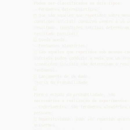
Podem ser classificados em dois tipos:

– Fenômenos determinísticos:

 Que são aqueles que repetidos sobre mesm
condições iniciais conduzem sempre a um só
resultado. (condições iniciais determinam 
resultado possível)

 Queda moeda.

– Fenômenos aleatórios:

 São aqueles que repetidos sob mesmas con
iniciais podem conduzir a mais que um resu
(condições iniciais não determinam o resul
fenômeno).

 Lançamento de um dado.

Teoria da Probabilidade



Para o estudo da probabilidade, são

necessários a realização de experimentos:

– Experimentos: São fenômenos aleatórios q
possuem:

 Repetitividade: pode ser repetido quanta
quisermos.
