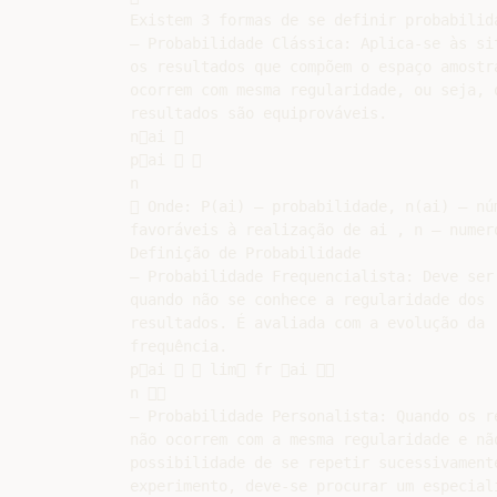
Existem 3 formas de se definir probabilida
– Probabilidade Clássica: Aplica-se às sit
os resultados que compõem o espaço amostra
ocorrem com mesma regularidade, ou seja, o
resultados são equiprováveis.

nai 

pai  

n

 Onde: P(ai) – probabilidade, n(ai) – núm
favoráveis à realização de ai , n – numero
Definição de Probabilidade

– Probabilidade Frequencialista: Deve ser 
quando não se conhece a regularidade dos

resultados. É avaliada com a evolução da

frequência.

pai   lim fr ai 

n 

– Probabilidade Personalista: Quando os re
não ocorrem com a mesma regularidade e não
possibilidade de se repetir sucessivamente
experimento, deve-se procurar um especiali