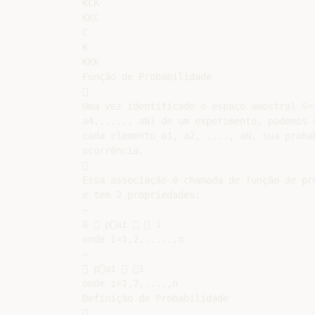
KCK

KKC

C

K

KKK

Função de Probabilidade



Uma vez identificado o espaço amostral S={
a4,....., aN) de um experimento, podemos a
cada elemento a1, a2, ...., aN, sua probab
ocorrência.



Essa associação é chamada de função de pro
e tem 2 propriedades:

–

0  pai   1

onde i=1,2,.....,n

–

 pai  1

onde i=1,2,....,n

Definição de Probabilidade


