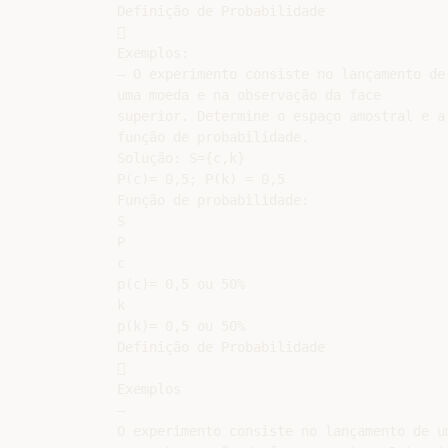
Definição de Probabilidade



Exemplos:

– O experimento consiste no lançamento de

uma moeda e na observação da face

superior. Determine o espaço amostral e a

função de probabilidade.

Solução: S={c,k}

P(c)= 0,5; P(k) = 0,5

Função de probabilidade:

S

P

c

p(c)= 0,5 ou 50%

k

p(k)= 0,5 ou 50%

Definição de Probabilidade



Exemplos

–

O experimento consiste no lançamento de um