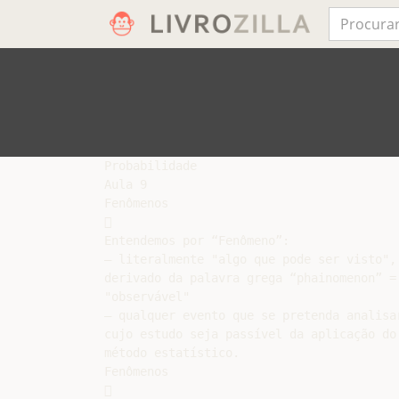
Probabilidade

Aula 9

Fenômenos



Entendemos por “Fenômeno”:

– literalmente "algo que pode ser visto",

derivado da palavra grega “phainomenon” =

"observável"

– qualquer evento que se pretenda analisar
cujo estudo seja passível da aplicação do

método estatístico.

Fenômenos


