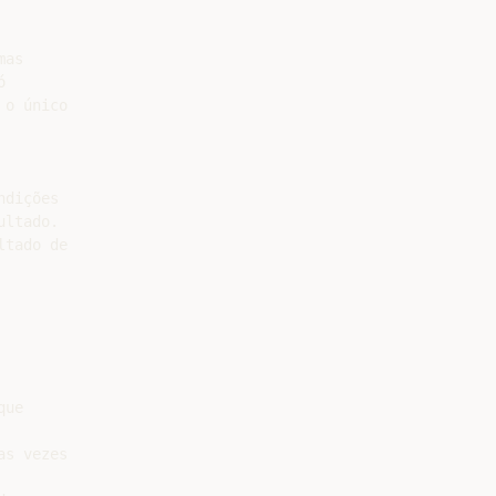
as



o único

dições

ltado.

tado de

ue

s vezes
