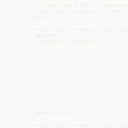
Se um experimento é feito com combinações,
verificar todos os possíveis resultados é
árvore.



Exemplo: Lançar uma moeda duas vezes, anot
superiores.

1º lançamento 2º lançamento

C

C

K

C

K

C, C

C, K

K, C

K

K, K

S = { CC, CK, KC, KK }

Diagrama de Árvore



Exemplo: Lançar uma moeda três vezes, anot