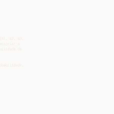
a1, a2, a3,

ssociar a

ilidade de

babilidade,
