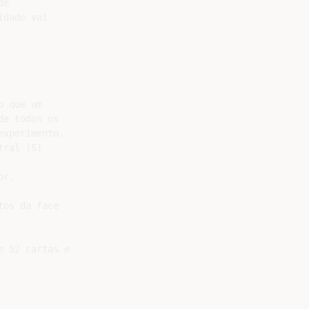
e

dade vai

 que um

e todos os

xperimento.

ral (S)

r.

os da face

 52 cartas e
