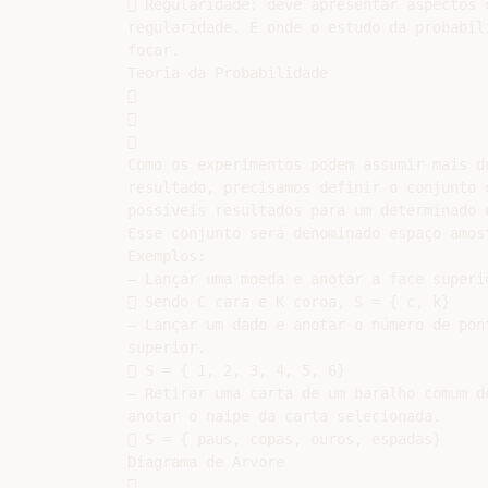
 Regularidade: deve apresentar aspectos d
regularidade. É onde o estudo da probabili
focar.

Teoria da Probabilidade







Como os experimentos podem assumir mais do
resultado, precisamos definir o conjunto d
possíveis resultados para um determinado e
Esse conjunto será denominado espaço amost
Exemplos:

– Lançar uma moeda e anotar a face superio
 Sendo C cara e K coroa, S = { c, k}

– Lançar um dado e anotar o número de pont
superior.

 S = { 1, 2, 3, 4, 5, 6}

– Retirar uma carta de um baralho comum de
anotar o naipe da carta selecionada.

 S = { paus, copas, ouros, espadas}

Diagrama de Árvore


