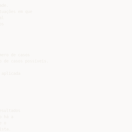
de.

uações em que

l

s

ero de casos

 de casos possíveis.

aplicada

sultados

 há a

 o

sta.
