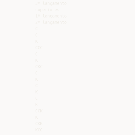
3º lançamento

superiores

1º lançamento

2º lançamento

C

C

K

CCC

C

K

CKC

C

K

C

K

C

K

CCK

K

CKK

KCC
