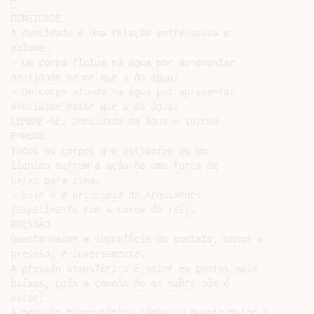


DENSIDADE

A densidade é uma relação entre massa e

volume.

- Um corpo flutua na água por apresentar

densidade menor que a da água;

- Um corpo afunda na água por apresentar

densidade maior que a da água;

LEMBRE-SE: Densidade da água = 1g/cm3

EMPUXO

Todos os corpos que estiverem em um

líquido sofrem a ação de uma força de

baixo para cima.

- Esse é o principio de Arquimedes

(experimento com a coroa do rei).

PRESSÃO

Quanto maior a superfície de contato, menor a

pressão, e inversamente.

A pressão atmosférica é maior em pontos mais

baixos, pois a camada de ar sobre nós é

maior;

A pressão hidrostática (água) – quanto maior a
