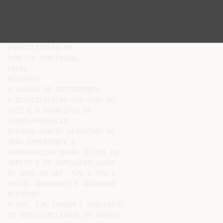
ESPECILIZAÇÃO EM

DIREITO PROCESSUAL

CIVIL

RECURSOS

O AGRAVO DE INSTRUMENTO

A CLASSIFICAÇÃO DOS ATOS DO

JUIZ E O PRINCÍPIO DA

CORRESPONDÊNCIA

RECURSO CONTRA DESPACHOS DE

MERO EXPEDIENTE E

SOBREPOSIÇÃO ENTRE JUÍZOS DE

MÉRITO E DE ADMISSIBILIDADE

OS ÔNUS DO ART. 526 E SEU §

ÚNICO: AGRAVANTE E AGRAVADO

RECURSOS

O ART. 526 TAMBÉM É REQUISITO

DE ADMISSIBILIDADE DO AGRAVO
