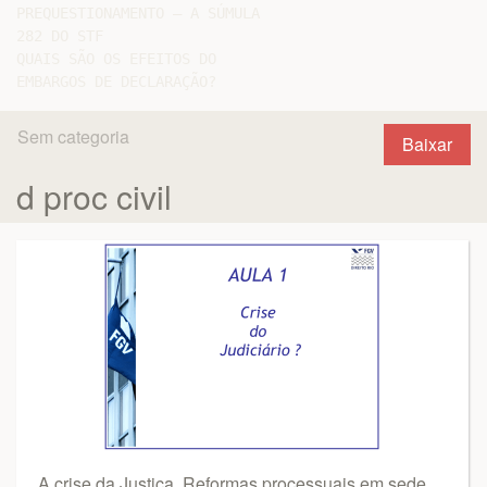
PREQUESTIONAMENTO – A SÚMULA

282 DO STF

QUAIS SÃO OS EFEITOS DO

Sem categoria
Baixar
d proc civil
A crise da Justiça. Reformas processuais em sede