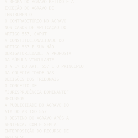
A REGRA DO AGRAVO RETIDO E A

EXCEÇÃO DO AGRAVO DE

INSTRUMENTO

O CONTRADITÓRIO NO AGRAVO

NOS CASOS DE APLICAÇÃO DO

ARTIGO 557, CAPUT

A CONSTITUCIONALIDADE DO

ARTIGO 557 E SUA NÃO

OBRIGATORIEDADE: A PROPOSTA

DA SÚMULA VINCULANTE

O § 1º DO ART. 557 E O PRINCÍPIO

DA COLEGIALIDADE DAS

DECISÕES DOS TRIBUNAIS

O CONCEITO DE

“JURISPRUDÊNCIA DOMINANTE”

RECURSOS

A PUBLICIDADE DO AGRAVO DO

§1º DO ARTIGO 557

O DESTINO DO AGRAVO APÓS A

SENTENÇA: COM E SEM A

INTERPOSIÇÃO DO RECURSO DE

APELAÇÃO
