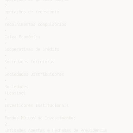
2.

operações de redesconto

3.

recolhimentos compulsórios

•

Caixa Econômica

•

Cooperativas de Crédito

•

Sociedades Corretoras

•

Sociedades Distribuidoras

•

Sociedades

(Leasing)

•

Investidores Institucionais

1.

Fundos Mútuos de Investimento;

2.

Entidades Abertas e Fechadas de Previdência
