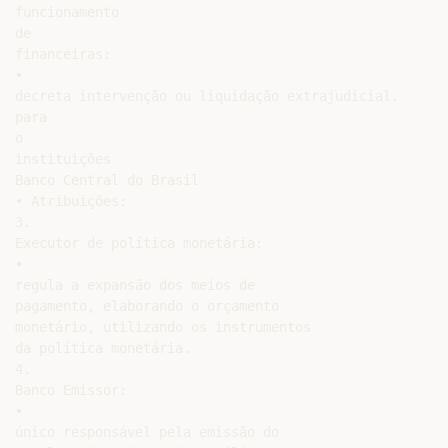
funcionamento

de

financeiras:

•

decreta intervenção ou liquidação extrajudicial.

para

o

instituições

Banco Central do Brasil

• Atribuições:

3.

Executor de política monetária:

•

regula a expansão dos meios de

pagamento, elaborando o orçamento

monetário, utilizando os instrumentos

da política monetária.

4.

Banco Emissor:

•

único responsável pela emissão do
