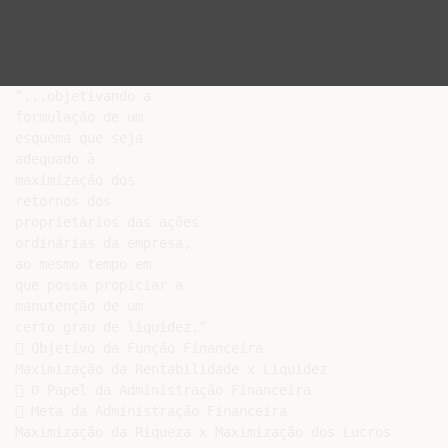
“...objetivando a

formulação de um

esquema que seja

adequado à

maximização dos

retornos dos

proprietários das ações

ordinárias da empresa,

ao mesmo tempo em

que possa propiciar a

manutenção de um

certo grau de liquidez.”

 Objetivo da Função Financeira

Maximização da Rentabilidade x Liquidez

 O Papel da Administração Financeira

 Meta da Administração Financeira

Maximização da Riqueza x Maximização dos Lucros
