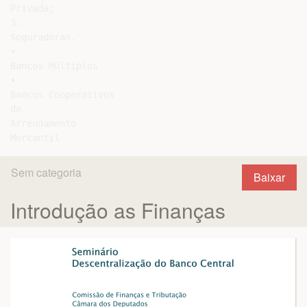
Privada;

3.

Seguradoras.

•

Bancos Múltiplos

•

Bancos Cooperativos

de

Arrendamento

Sem categoria
Baixar
Introdução as Finanças