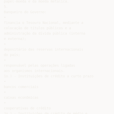
papel-moeda e da moeda metálica.

5.

Banqueiro do Governo:

•

financia o Tesouro Nacional, mediante a

colocação de títulos públicos e a

administração da dívida pública (interna

e externa);

•

depositário das reservas internacionais

do país;

•

responsável pelas operações ligadas

aos organismos internacionais.

1o.) - Instituições de crédito a curto prazo

•

bancos comerciais

•

caixas econômicas

•

cooperativas de crédito

2o.) - Instituições de crédito de médio e
