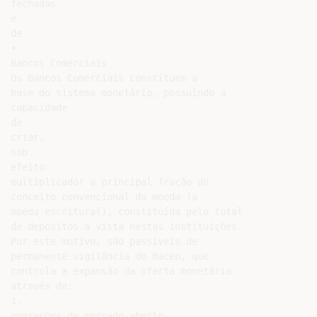
fechadas

e

de

•

Bancos Comerciais

Os Bancos Comerciais constituem a

base do sistema monetário, possuindo a

capacidade

de

criar,

sob

efeito

multiplicador a principal fração do

conceito convencional da moeda (a

moeda escritural), constituída pelo total

de depósitos a vista nestas instituições.

Por este motivo, são passíveis de

permanente vigilância do Bacen, que

controla a expansão da oferta monetária

através de:

1.

operações de mercado aberto
