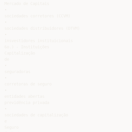
Mercado de Capitais

•

sociedades corretores (CCVM)

•

sociedades distribuidores (DTVM)

•

insvestidores instituicionais

6o.) - Instituições

Capitalização

de

•

seguradoras

•

corretoras de seguro

•

entidades abertas

previdência privada

•

sociedades de capitalização

e

Seguro
