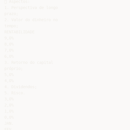
 Aspectos:

1. Perspectiva de longo

prazo;

2. Valor do dinheiro no

tempo;

RENTABILIDADE

9,0%

8,0%

7,0%

6,0%

3. Retorno do capital

próprio;

5,0%

4,0%

4. Dividendos;

5. Risco.

3,0%

2,0%

1,0%

0,0%

JAN.

FEV.
