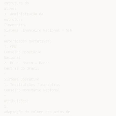
estrutura do

ativo;

3. Administração da

estrutura

financeira.

Sistema Financeiro Nacional – SFN

•

Autoridades normativas:

1. CMN –

Conselho Monetário

Nacional

2. BC ou Bacen – Banco

Central do Brasil

•

Sistema Operativo

1. Instituições financeiras

Conselho Monetário Nacional

•

Atribuições:

1.

adaptação do volume dos meios de
