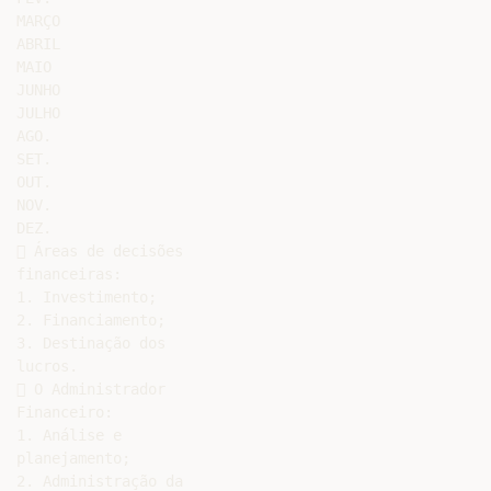
MARÇO

ABRIL

MAIO

JUNHO

JULHO

AGO.

SET.

OUT.

NOV.

DEZ.

 Áreas de decisões

financeiras:

1. Investimento;

2. Financiamento;

3. Destinação dos

lucros.

 O Administrador

Financeiro:

1. Análise e

planejamento;

2. Administração da
