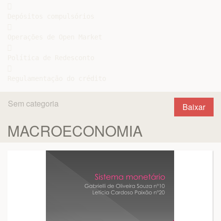


Depósitos compulsórios



Operações de Open Market



Política de Redesconto



Sem categoria
Baixar
MACROECONOMIA