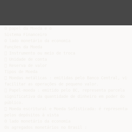
O papel da Moeda e o

Sistema Financeiro

O lado monetário da economia

Funções da Moeda

 Instrumento ou meio de troca

 Unidade de conta

 Reserva de valor

Tipos de Moeda

 Moedas metálicas : emitidas pelo Banco Central, visam
facilitar as operações de pequeno valor.

 Papel-moeda : emitido pelo BC, representa parcela

significativa da quantidade de dinheiro em poder do

público.

 Moeda escritural e Moeda Sofisticada: é representada

pelos depósitos à vista

O lado monetário da economia

Os agregados monetários no Brasil :
