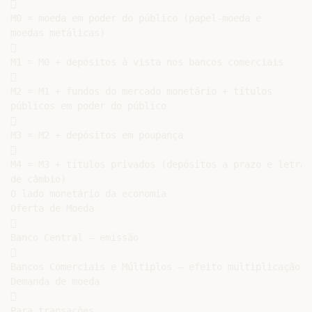


M0 = moeda em poder do público (papel-moeda e

moedas metálicas)



M1 = M0 + depósitos à vista nos bancos comerciais



M2 = M1 + fundos do mercado monetário + títulos

públicos em poder do público



M3 = M2 + depósitos em poupança



M4 = M3 + títulos privados (depósitos a prazo e letras

de câmbio)

O lado monetário da economia

Oferta de Moeda



Banco Central – emissão



Bancos Comerciais e Múltiplos – efeito multiplicação

Demanda de moeda



Para transações
