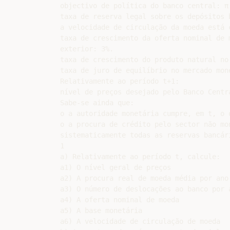
objectivo de política do banco central: π 
taxa de reserva legal sobre os depósitos b
a velocidade de circulação da moeda está c
taxa de crescimento da oferta nominal de 
exterior: 3%.

taxa de crescimento do produto natural no
taxa de juro de equilíbrio no mercado mone
Relativamente ao período t+1:

nível de preços desejado pelo Banco Centra
Sabe-se ainda que:

o a autoridade monetária cumpre, em t, o 
o a procura de crédito pelo sector não mo
sistematicamente todas as reservas bancári
1

a) Relativamente ao período t, calcule:

a1) O nível geral de preços

a2) A procura real de moeda média por ano

a3) O número de deslocações ao banco por a
a4) A oferta nominal de moeda

a5) A base monetária

a6) A velocidade de circulação de moeda
