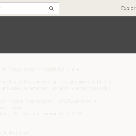
Explor
 no longo prazo – Capítulos 5 e 6

rmações relativamente ao mercado monetário e à

 unidades monetárias, excepto quando indicado).

por motivo transacções, verificando-se o

ol-Tobin.

iros não líquidos em moeda: b = 20

 = 4% ao ano.
