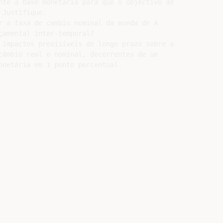
nte a base monetária para que o objectivo de

Justifique.

r a taxa de cambio nominal da moeda de A

amental inter-temporal?

 impactos previsíveis de longo prazo sobre a

câmbio real e nominal, decorrentes de um

onetária em 1 ponto percentual.
