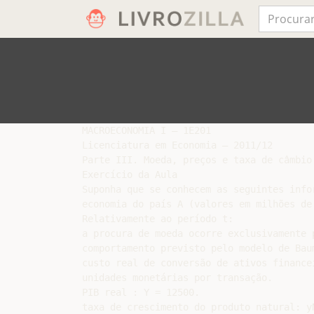
MACROECONOMIA I – 1E201

Licenciatura em Economia – 2011/12

Parte III. Moeda, preços e taxa de câmbio
Exercício da Aula

Suponha que se conhecem as seguintes info
economia do país A (valores em milhões de
Relativamente ao período t:

a procura de moeda ocorre exclusivamente 
comportamento previsto pelo modelo de Baum
custo real de conversão de ativos finance
unidades monetárias por transação.

PIB real : Y = 12500.

taxa de crescimento do produto natural: yN