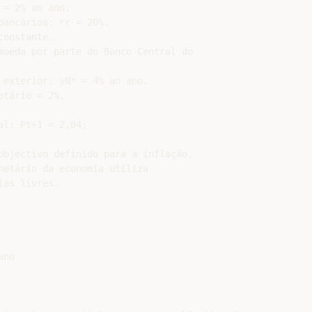
= 2% ao ano.

ancários: rr = 20%.

onstante.

moeda por parte do Banco Central do

 exterior: yN* = 4% ao ano.

tário = 2%.

l: Pt+1 = 2,04;

objectivo definido para a inflação.

netário da economia utiliza

as livres.

no
