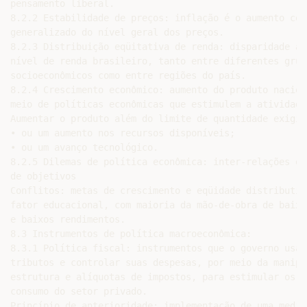
pensamento liberal.

8.2.2 Estabilidade de preços: inflação é o aumento cont
generalizado do nível geral dos preços.

8.2.3 Distribuição eqüitativa de renda: disparidade ac
nível de renda brasileiro, tanto entre diferentes grupo
socioeconômicos como entre regiões do país.

8.2.4 Crescimento econômico: aumento do produto naciona
meio de políticas econômicas que estimulem a atividade
Aumentar o produto além do limite de quantidade exigirá
• ou um aumento nos recursos disponíveis;

• ou um avanço tecnológico.

8.2.5 Dilemas de política econômica: inter-relações e 
de objetivos

Conflitos: metas de crescimento e eqüidade distributiv
fator educacional, com maioria da mão-de-obra de baixa
e baixos rendimentos.

8.3 Instrumentos de política macroeconômica:

8.3.1 Política fiscal: instrumentos que o governo usa 
tributos e controlar suas despesas, por meio da manipu
estrutura e alíquotas de impostos, para estimular os g
consumo do setor privado.

Princípio de anterioridade: implementação de uma medid