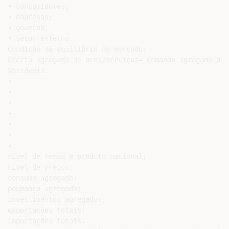
• consumidores;

• empresas;

• governo;

• setor externo.

Condição de equilíbrio de mercado:

Oferta agregada de bens/serviços= demanda agregada de 
Variáveis:

•

•

•

•

•

•

•

nível de renda e produto nacional;

nível de preços;

consumo agregado;

poupança agregada;

investimentos agregados;

exportações totais;

importações totais.
