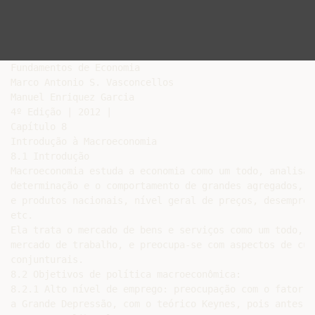
Fundamentos de Economia

Marco Antonio S. Vasconcellos

Manuel Enriquez Garcia

4º Edição | 2012 |

Capítulo 8

Introdução à Macroeconomia

8.1 Introdução

Macroeconomia estuda a economia como um todo, analisand
determinação e o comportamento de grandes agregados, c
e produtos nacionais, nível geral de preços, desempreg
etc.

Ela trata o mercado de bens e serviços como um todo, a
mercado de trabalho, e preocupa-se com aspectos de cur
conjunturais.

8.2 Objetivos de política macroeconômica:

8.2.1 Alto nível de emprego: preocupação com o fator s
a Grande Depressão, com o teórico Keynes, pois antes p