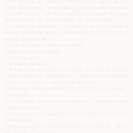
8.4.2 Mercado de trabalho: determina as taxas de salár
geral de emprego. A demanda e a procura por mão-de-obr
taxa de salário real e do nível de produção desejado p
Oferta de mão-de-obra= demanda de mão-de-obra

8.4.3 Mercado monetário: existência de uma demanda de m
de uma oferta de moeda, determinada pelo BC e pela atu
bancos comerciais.

Oferta de moeda= demanda de moeda

Variáveis desse mercado:

• taxa de juros;

• estoque de moeda.

8.4.4 Mercado de títulos: análise do papel de agentes 
superavitários e deficitários e como eles se interagem.
Oferta de títulos = demanda de títulos

Análise do mercado monetário e de títulos é chamado de
financeiro.

8.4.4 Mercado de divisas: devido as transações econômi
resto do mundo.

Oferta de divisa: depende das exportações e da entrada
financeiros.

Demanda da divisa: determinada pelo volume de importaç
de capital financeiro.
