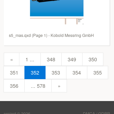
s5_mas.qxd (Page 1) - Kobold Messring GmbH
prev
«
1 ...
348
349
350
351
352
353
354
355
next
356
... 578
»
project © 2026
DMCA / GDPR