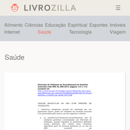
☰
Alimento
Ciências
Educação
Espiritual
Esportes
Imóveis
Internet
Saúde
Tecnologia
Viagem
Saúde