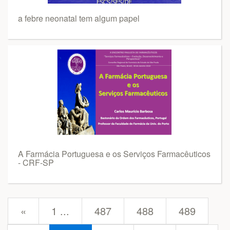
a febre neonatal tem algum papel
A Farmácia Portuguesa e os Serviços Farmacêuticos
- CRF-SP
prev
«
1 ...
487
488
489