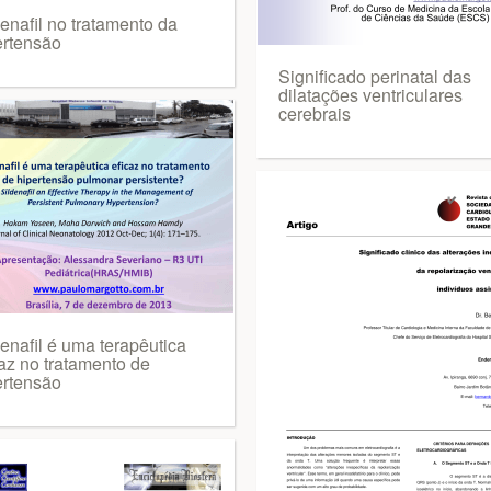
enafil no tratamento da
ertensão
Significado perinatal das
dilatações ventriculares
cerebrais
enafil é uma terapêutica
caz no tratamento de
ertensão