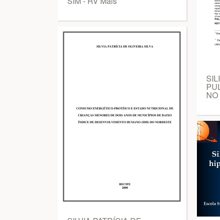
SIM - RV Mais
SI
PU
NO