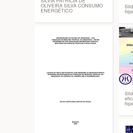
SILVIA PATRÍCIA DE
OLIVEIRA SILVA CONSUMO
Sild
ENERGÉTICO
hip
Sild
efi
hip