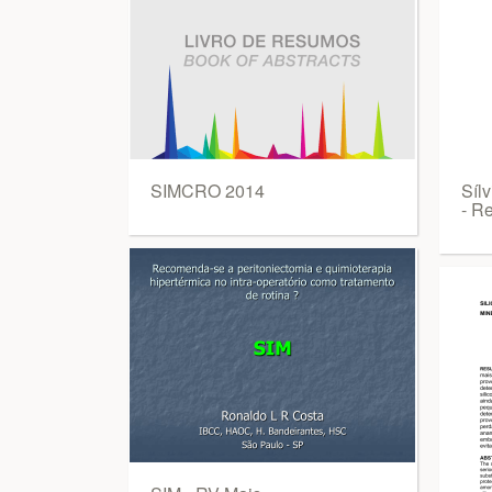
SIMCRO 2014
Sílv
- Re